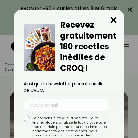
×
PROMO : -60% sur les offres 3 et 6 mois
×
avec le code CROQ60
Recevez
VOIR LA PROMO
gratuitement
180 recettes
inédites de
Accueil
Actus
Astuces Culinaires
CROQ !
Comment Bien Conserver Les Mûres ?
Ainsi que la newsletter promotionnelle
de CROQ.
Je consens à ce que la société Digital
Prisma Players analyse le taux d'ouverture
des courriels pour mesurer et optimiser les
performances des campagnes. Nous
pourrons savoir si vous ouvrez les