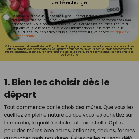
Je télécharge
Je consens à ce que la société Digital Prisma Players analyse le taux
d'ouverture des courriels pour mesurer et optimiser les performances des
campagnes. Nous pourrons savoir si vous ouvrez les courriels, l'heure à
laquelle vous le faites ainsi que des informations sur le terminal que
vous utilisez. Pour en savoir plus sur ces traceurs, voir notre
politique de
confidentialité
.
Votre adresse email sera utilisée par Digital Prisma Playerspour vous envoyer votre newsletter contenant des
offres commerciales personnalisées. Vous pourrez vous désinscrire en utilisant le lien de désabonnement
intégré dans la newsletter. Pour en savoir plus et exercer vos droits, prenez connaissance de notre
Charte de
Confidentialité.
1. Bien les choisir dès le
départ
Tout commence par le choix des mûres. Que vous les
cueilliez en pleine nature ou que vous les achetiez sur
le marché, la qualité initiale est essentielle. Optez
pour des mûres bien noires, brillantes, dodues, fermes
au toucher mais pas dures. Évitez celles qui sont déjà