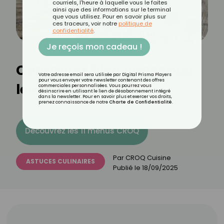
courriels, l'heure à laquelle vous le faites
ainsi que des informations sur le terminal
que vous utilisez. Pour en savoir plus sur
ces traceurs, voir notre
politique de
confidentialité
.
Je reçois mon cadeau !
Comment bien conserver
Votre adresse email sera utilisée par Digital Prisma Players
pour vous envoyer votre newsletter contenant des offres
les mûres ?
commerciales personnalisées. Vous pourrez vous
désinscrire en utilisant le lien de désabonnement intégré
dans la newsletter. Pour en savoir plus et exercer vos droits,
prenez connaissance de notre
Charte de Confidentialité
.
Découvrez les 11 menus CROQ
Par
CROQ Cuisine
ASTUCES CULINAIRES
Publié le
18/09/2025