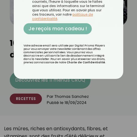
courriels, l'heure à laquelle vous le faites
ainsi que des informations sur le terminal
que vous utilisez. Pour en savoir plus sur
ces traceurs, voir notre
politique de
confidentialité
.
Je reçois mon cadeau !
10 recettes légères avec
Votre adresse email sera utilisée par Digital Prisma Players
pour vous envoyer votre newsletter contenant des offres
des mûres
commerciales personnalisées. Vous pourrez vous
désinscrire en utilisant le lien de désabonnement intégré
dans la newsletter. Pour en savoir plus et exercer vos droits,
prenez connaissance de notre
Charte de Confidentialité
.
Découvrez les 11 menus CROQ
Par
Thomas Sanchez
RECETTES
Publié le
18/09/2024
Les mûres, riches en antioxydants, fibres, et
vitamines, sont des fruits d'été délicieux et