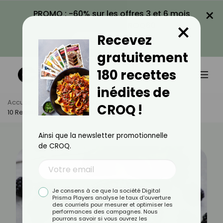
×
PROMO : -60% sur les offres 3 et 6 mois
×
avec le code CROQ60
Recevez
VOIR LA PROMO
gratuitement
180 recettes
inédites de
Accueil
Actus
Recettes
CROQ !
10 Recettes Légères Avec Des Mûres
Ainsi que la newsletter promotionnelle
de CROQ.
Je consens à ce que la société Digital
Prisma Players analyse le taux d'ouverture
des courriels pour mesurer et optimiser les
performances des campagnes. Nous
pourrons savoir si vous ouvrez les