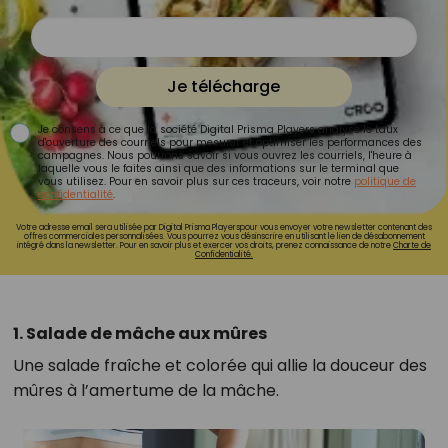
Je télécharge
Je consens à ce que la société Digital Prisma Players analyse le taux
d'ouverture des courriels pour mesurer et optimiser les performances des
campagnes. Nous pourrons savoir si vous ouvrez les courriels, l'heure à
laquelle vous le faites ainsi que des informations sur le terminal que
vous utilisez. Pour en savoir plus sur ces traceurs, voir notre
politique de
confidentialité
.
Votre adresse email sera utilisée par Digital Prisma Playerspour vous envoyer votre newsletter contenant des
offres commerciales personnalisées. Vous pourrez vous désinscrire en utilisant le lien de désabonnement
intégré dans la newsletter. Pour en savoir plus et exercer vos droits, prenez connaissance de notre
Charte de
Confidentialité.
1. Salade de mâche aux mûres
Une salade fraîche et colorée qui allie la douceur des
mûres à l’amertume de la mâche.