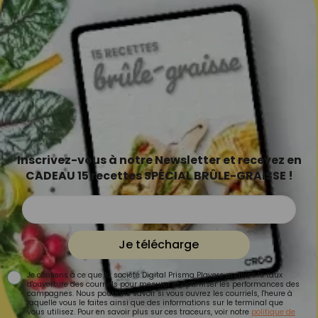
Inscrivez-vous à notre Newsletter et recevez en
CADEAU 15 recettes SPÉCIAL BRÛLE-GRAISSE !
Je télécharge
Je consens à ce que la société Digital Prisma Players analyse le taux
d'ouverture des courriels pour mesurer et optimiser les performances des
campagnes. Nous pourrons savoir si vous ouvrez les courriels, l'heure à
laquelle vous le faites ainsi que des informations sur le terminal que
vous utilisez. Pour en savoir plus sur ces traceurs, voir notre
politique de