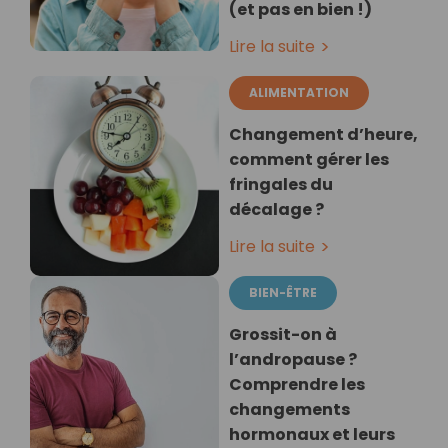
(et pas en bien !)
Lire la suite
ALIMENTATION
Changement d’heure,
comment gérer les
fringales du
décalage ?
Lire la suite
BIEN-ÊTRE
Grossit-on à
l’andropause ?
Comprendre les
changements
hormonaux et leurs