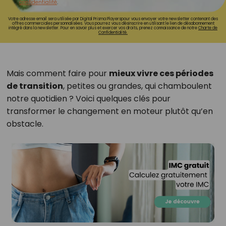
confidentialité
.
Votre adresse email sera utilisée par Digital Prisma Playerspour vous envoyer votre newsletter contenant des
offres commerciales personnalisées. Vous pourrez vous désinscrire en utilisant le lien de désabonnement
intégré dans la newsletter. Pour en savoir plus et exercer vos droits, prenez connaissance de notre
Charte de
Confidentialité.
Mais comment faire pour
mieux vivre ces périodes
de transition
, petites ou grandes, qui chamboulent
notre quotidien ? Voici quelques clés pour
transformer le changement en moteur plutôt qu’en
obstacle.