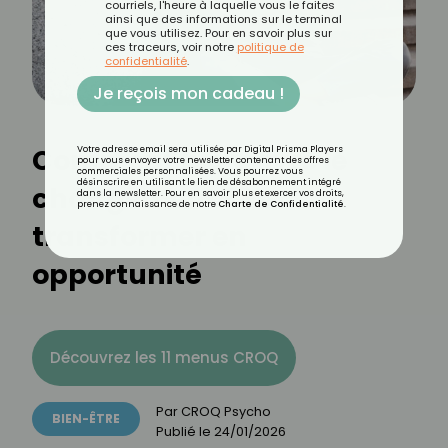
courriels, l'heure à laquelle vous le faites
ainsi que des informations sur le terminal
que vous utilisez. Pour en savoir plus sur
ces traceurs, voir notre
politique de
confidentialité
.
Je reçois mon cadeau !
Comment bien vivre le
Votre adresse email sera utilisée par Digital Prisma Players
pour vous envoyer votre newsletter contenant des offres
commerciales personnalisées. Vous pourrez vous
désinscrire en utilisant le lien de désabonnement intégré
changement ? Le
dans la newsletter. Pour en savoir plus et exercer vos droits,
prenez connaissance de notre
Charte de Confidentialité
.
transformer en
opportunité
Découvrez les 11 menus CROQ
Par
CROQ Psycho
BIEN-ÊTRE
Publié le
24/01/2026