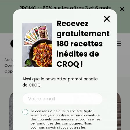
×
PROMO : -60% sur les offres 3 et 6 mois
×
avec le code CROQ60
Recevez
VOIR LA PROMO
gratuitement
180 recettes
inédites de
Accueil
Actus
Bien-Être
CROQ !
Comment Bien Vivre Le Changement ? Le Transformer En
Opportunité
Ainsi que la newsletter promotionnelle
de CROQ.
Je consens à ce que la société Digital
Prisma Players analyse le taux d'ouverture
des courriels pour mesurer et optimiser les
performances des campagnes. Nous
pourrons savoir si vous ouvrez les