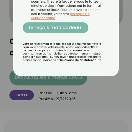
courriels, l'heure à laquelle vous le faites
ainsi que des informations sur le terminal
que vous utilisez. Pour en savoir plus sur
ces traceurs, voir notre
politique de
confidentialité
.
Je reçois mon cadeau !
Comment calmer une
Votre adresse email sera utilisée par Digital Prisma Players
pour vous envoyer votre newsletter contenant des offres
conjonctivite ?
commerciales personnalisées. Vous pourrez vous
désinscrire en utilisant le lien de désabonnement intégré
dans la newsletter. Pour en savoir plus et exercer vos droits,
prenez connaissance de notre
Charte de Confidentialité
.
Découvrez les 11 menus CROQ
Par
CROQ Bien-être
SANTÉ
Publié le
21/12/2025