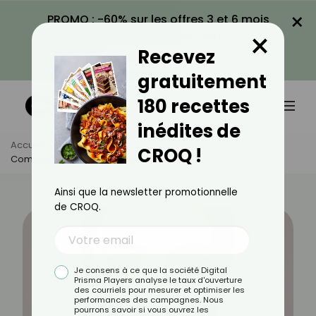
×
PROMO : -60% sur les offres 3 et 6 mois
×
avec le code CROQ60
Recevez
VOIR LA PROMO
gratuitement
180 recettes
inédites de
Accueil
Actus
Santé
CROQ !
Comment Calmer Une Conjonctivite ?
Ainsi que la newsletter promotionnelle
de CROQ.
Je consens à ce que la société Digital
Prisma Players analyse le taux d'ouverture
des courriels pour mesurer et optimiser les
performances des campagnes. Nous
pourrons savoir si vous ouvrez les