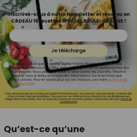
Inscrivez-vous à notre Newsletter et recevez en
CADEAU 15 recettes SPÉCIAL BRÛLE-GRAISSE !
Je télécharge
Je consens à ce que la société Digital Prisma Players analyse le taux
d'ouverture des courriels pour mesurer et optimiser les performances des
campagnes. Nous pourrons savoir si vous ouvrez les courriels, l'heure à
laquelle vous le faites ainsi que des informations sur le terminal que
vous utilisez. Pour en savoir plus sur ces traceurs, voir notre
politique de
confidentialité
.
Votre adresse email sera utilisée par Digital Prisma Playerspour vous envoyer votre newsletter contenant des
offres commerciales personnalisées. Vous pourrez vous désinscrire en utilisant le lien de désabonnement
intégré dans la newsletter. Pour en savoir plus et exercer vos droits, prenez connaissance de notre
Charte de
Confidentialité.
Qu’est-ce qu’une