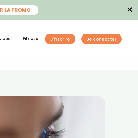
×
R LA PROMO
vices
Fitness
S'inscrire
Se connecter