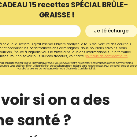
CADEAU 15 recettes SPÉCIAL BRÛLE-
GRAISSE !
Je télécharge
à ce que la société Digital Prisma Players analyse le taux d'ouverture des courriels
r et optimiser les performances des campagnes. Nous pourrons savoir si vous
ourriels, l'heure à laquelle vous le faites ainsi que des informations sur le terminal
lisez. Pour en savoir plus sur ces traceurs, voir notre
politique de confidentialité
.
ail sera utilisée par Digital Prisma Playerspour vous envoyer votre newsletter contenant des offres commerciales
pourrez vous désinscrire en utilisant le lien de désabonnement intégré dans la newsletter. Pour en savoir plus et exerc
vos droits, prenez connaissance de notre
Charte de Confidentialité.
ir si on a des
Recevez gratuitemen
recettes inédites de
e santé ?
!
Ainsi que la newsletter promotio