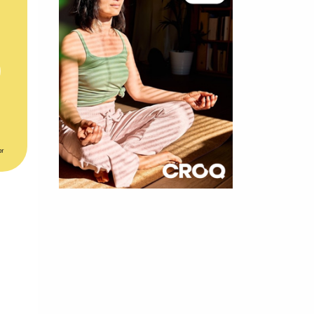
er
×
t 180
 CROQ
nnelle de