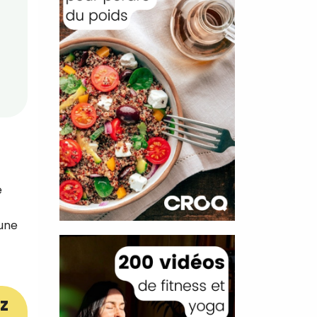
e
 une
z