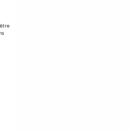
 être
tal
ns
verture
iser les
us
urriels,
i que
e vous
traceurs,
é
.
rs pour vous
es
t le lien de
r plus et
de