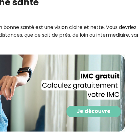
ne santé
CROQ.
en bonne santé est une vision claire et nette. Vous devriez
Je consens à ce que la société Digi
istances, que ce soit de près, de loin ou intermédiaire, sa
Prisma Players analyse le taux d'ou
des courriels pour mesurer et optim
performances des campagnes. No
pourrons savoir si vous ouvrez les co
l'heure à laquelle vous le faites ains
des informations sur le terminal qu
utilisez. Pour en savoir plus sur ces 
voir notre
politique de confidentialit
Je reçois mon cadeau !
Votre adresse email sera utilisée par Digital Prisma Playe
envoyer votre newsletter contenant des offres commercial
personnalisées. Vous pourrez vous désinscrire en utilisan
désabonnement intégré dans la newsletter. Pour en savoi
exercer vos droits, prenez connaissance de notre
Charte 
Confidentialité
.