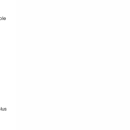
ble
lus