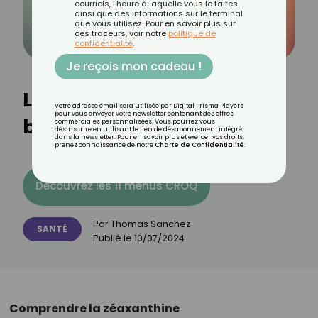
courriels, l'heure à laquelle vous le faites
ainsi que des informations sur le terminal
que vous utilisez. Pour en savoir plus sur
ces traceurs, voir notre
politique de
confidentialité
.
Je reçois mon cadeau !
La zéaxanthine est-elle
Votre adresse email sera utilisée par Digital Prisma Players
pour vous envoyer votre newsletter contenant des offres
bonne pour les yeux ?
commerciales personnalisées. Vous pourrez vous
désinscrire en utilisant le lien de désabonnement intégré
dans la newsletter. Pour en savoir plus et exercer vos droits,
prenez connaissance de notre
Charte de Confidentialité
.
Découvrez les 11 menus CROQ
Par
Thomas Sanchez
SANTÉ
Publié le
10/07/2024
Comprendre la zéaxanthine