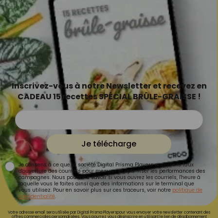
Inscrivez-vous à notre Newsletter et recevez en
CADEAU 15 recettes SPÉCIAL BRÛLE-GRAISSE !
Je télécharge
Je consens à ce que la société Digital Prisma Players analyse le taux
d'ouverture des courriels pour mesurer et optimiser les performances des
campagnes. Nous pourrons savoir si vous ouvrez les courriels, l'heure à
laquelle vous le faites ainsi que des informations sur le terminal que
vous utilisez. Pour en savoir plus sur ces traceurs, voir notre
politique de
confidentialité
.
Votre adresse email sera utilisée par Digital Prisma Playerspour vous envoyer votre newsletter contenant des
offres commerciales personnalisées. Vous pourrez vous désinscrire en utilisant le lien de désabonnement