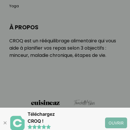
Yoga
À PROPOS
CROQ est un rééquilibrage alimentaire qui vous
aide à planifier vos repas selon 3 objectifs :
minceur, maladie chronique, étapes de vie.
Téléchargez
CROQ !
✕
OUVRIR