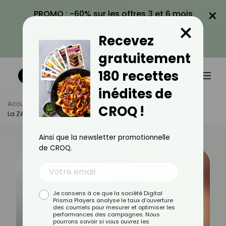
×
PROMO : -60% sur les offres 3 et 6 mois
×
avec le code CROQ60
Recevez
VOIR LA PROMO
gratuitement
180 recettes
inédites de
Accueil
Actus
Santé
CROQ !
La Zéaxanthine Est-Elle Bonne Pour Les Yeux ?
Ainsi que la newsletter promotionnelle
de CROQ.
Je consens à ce que la société Digital
Prisma Players analyse le taux d'ouverture
des courriels pour mesurer et optimiser les
performances des campagnes. Nous
pourrons savoir si vous ouvrez les