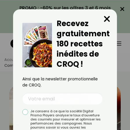
×
PROMO : -60% sur les offres 3 et 6 mois
×
avec le code CROQ60
Recevez
VOIR LA PROMO
gratuitement
180 recettes
inédites de
Accueil
Actus
Astuces Culinaires
CROQ !
Comment Caraméliser Des Oignons Sans Les Brûler ?
Ainsi que la newsletter promotionnelle
de CROQ.
Je consens à ce que la société Digital
Prisma Players analyse le taux d'ouverture
des courriels pour mesurer et optimiser les
performances des campagnes. Nous
pourrons savoir si vous ouvrez les