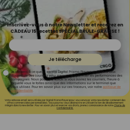
Inscrivez-vous à notre Newsletter et recevez en
CADEAU 15 recettes SPÉCIAL BRÛLE-GRAISSE !
Je télécharge
Je consens à ce que la société Digital Prisma Players analyse le taux
d'ouverture des courriels pour mesurer et optimiser les performances des
campagnes. Nous pourrons savoir si vous ouvrez les courriels, l'heure à
laquelle vous le faites ainsi que des informations sur le terminal que
vous utilisez. Pour en savoir plus sur ces traceurs, voir notre
politique de
confidentialité
.
Votre adresse email sera utilisée par Digital Prisma Playerspour vous envoyer votre newsletter contenant des
offres commerciales personnalisées. Vous pourrez vous désinscrire en utilisant le lien de désabonnement
intégré dans la newsletter. Pour en savoir plus et exercer vos droits, prenez connaissance de notre
Charte de
Confidentialité.