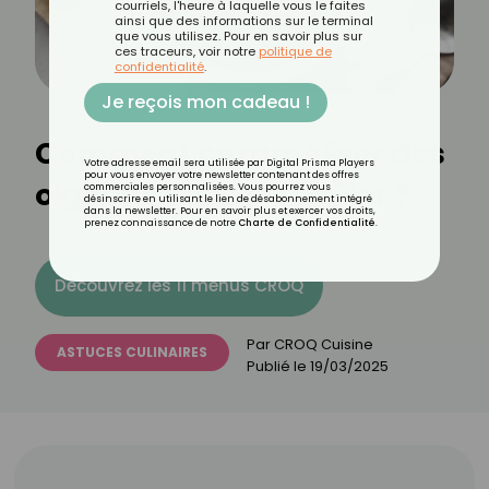
courriels, l'heure à laquelle vous le faites
ainsi que des informations sur le terminal
que vous utilisez. Pour en savoir plus sur
ces traceurs, voir notre
politique de
confidentialité
.
Je reçois mon cadeau !
Comment caraméliser des
Votre adresse email sera utilisée par Digital Prisma Players
pour vous envoyer votre newsletter contenant des offres
oignons sans les brûler ?
commerciales personnalisées. Vous pourrez vous
désinscrire en utilisant le lien de désabonnement intégré
dans la newsletter. Pour en savoir plus et exercer vos droits,
prenez connaissance de notre
Charte de Confidentialité
.
Découvrez les 11 menus CROQ
Par
CROQ Cuisine
ASTUCES CULINAIRES
Publié le
19/03/2025