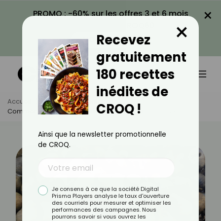
×
PROMO : -60% sur les offres 3 et 6 mois
×
avec le code CROQ60
Recevez
VOIR LA PROMO
gratuitement
180 recettes
inédites de
Accueil
Actus
Alimentation
CROQ !
Comment Faire Cuire Et Assaisonner Des Bigorneaux ?
Ainsi que la newsletter promotionnelle
de CROQ.
Je consens à ce que la société Digital
Prisma Players analyse le taux d'ouverture
des courriels pour mesurer et optimiser les
performances des campagnes. Nous
pourrons savoir si vous ouvrez les