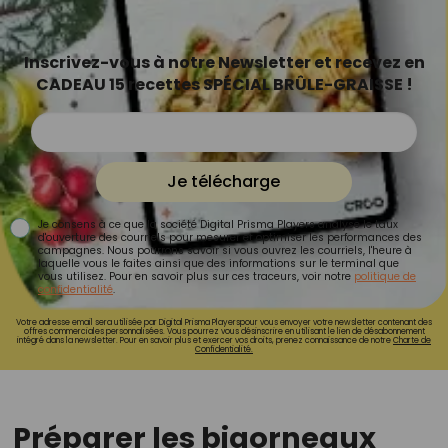
Inscrivez-vous à notre Newsletter et recevez en
CADEAU 15 recettes SPÉCIAL BRÛLE-GRAISSE !
Je télécharge
Je consens à ce que la société Digital Prisma Players analyse le taux
d'ouverture des courriels pour mesurer et optimiser les performances des
campagnes. Nous pourrons savoir si vous ouvrez les courriels, l'heure à
laquelle vous le faites ainsi que des informations sur le terminal que
vous utilisez. Pour en savoir plus sur ces traceurs, voir notre
politique de
confidentialité
.
Votre adresse email sera utilisée par Digital Prisma Playerspour vous envoyer votre newsletter contenant des
offres commerciales personnalisées. Vous pourrez vous désinscrire en utilisant le lien de désabonnement
intégré dans la newsletter. Pour en savoir plus et exercer vos droits, prenez connaissance de notre
Charte de
Confidentialité.
Préparer les bigorneaux