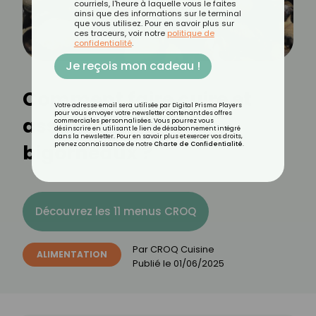
courriels, l'heure à laquelle vous le faites
ainsi que des informations sur le terminal
que vous utilisez. Pour en savoir plus sur
ces traceurs, voir notre
politique de
confidentialité
.
Je reçois mon cadeau !
Comment faire cuire et
Votre adresse email sera utilisée par Digital Prisma Players
pour vous envoyer votre newsletter contenant des offres
assaisonner des
commerciales personnalisées. Vous pourrez vous
désinscrire en utilisant le lien de désabonnement intégré
dans la newsletter. Pour en savoir plus et exercer vos droits,
bigorneaux ?
prenez connaissance de notre
Charte de Confidentialité
.
Découvrez les 11 menus CROQ
Par
CROQ Cuisine
ALIMENTATION
Publié le
01/06/2025