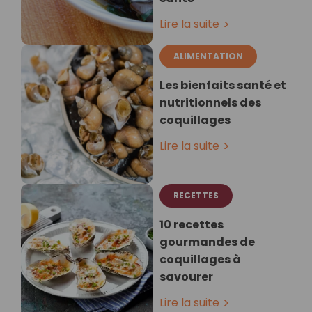
Lire la suite
ALIMENTATION
Les bienfaits santé et
nutritionnels des
coquillages
Lire la suite
RECETTES
10 recettes
gourmandes de
coquillages à
savourer
Lire la suite