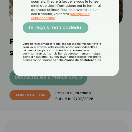
courriels, l'heure à laquelle vous le faites
ainsi que des informations sur le terminal
que vous utilisez. Pour en savoir plus sur
ces traceurs, voir notre
politique de
confidentialité
.
Je reçois mon cadeau !
Pourquoi les huîtres
Votre adresse email sera utilisée par Digital Prisma Players
pour vous envoyer votre newsletter contenant des offres
s’achètent par douzaine ?
commerciales personnalisées. Vous pourrez vous
désinscrire en utilisant le lien de désabonnement intégré
dans la newsletter. Pour en savoir plus et exercer vos droits,
prenez connaissance de notre
Charte de Confidentialité
.
Découvrez les 11 menus CROQ
Par
CROQ Nutrition
ALIMENTATION
Publié le
17/02/2026