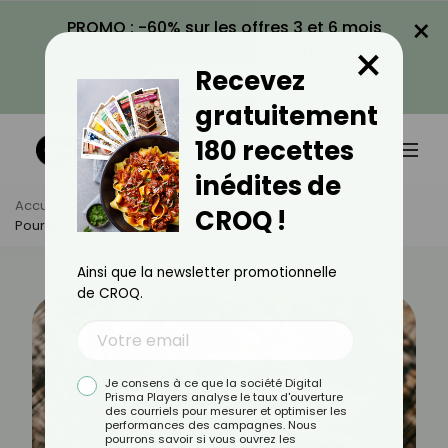
×
PROMO : -60% sur les offres 3 et 6 mois
×
avec le code CROQ60
Recevez
VOIR LA PROMO
gratuitement
180 recettes
inédites de
Accueil
Actus
Alimentation
CROQ !
Pourquoi Les Huîtres S’achètent Par Douzaine ?
Ainsi que la newsletter promotionnelle
de CROQ.
Je consens à ce que la société Digital
Prisma Players analyse le taux d'ouverture
des courriels pour mesurer et optimiser les
performances des campagnes. Nous
pourrons savoir si vous ouvrez les