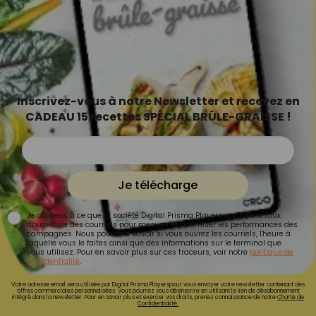
Inscrivez-vous à notre Newsletter et recevez en
CADEAU 15 recettes SPÉCIAL BRÛLE-GRAISSE !
Je télécharge
Je consens à ce que la société Digital Prisma Players analyse le taux
d'ouverture des courriels pour mesurer et optimiser les performances des
campagnes. Nous pourrons savoir si vous ouvrez les courriels, l'heure à
laquelle vous le faites ainsi que des informations sur le terminal que
vous utilisez. Pour en savoir plus sur ces traceurs, voir notre
politique de
confidentialité
.
Votre adresse email sera utilisée par Digital Prisma Playerspour vous envoyer votre newsletter contenant des
offres commerciales personnalisées. Vous pourrez vous désinscrire en utilisant le lien de désabonnement
intégré dans la newsletter. Pour en savoir plus et exercer vos droits, prenez connaissance de notre
Charte de
Confidentialité.