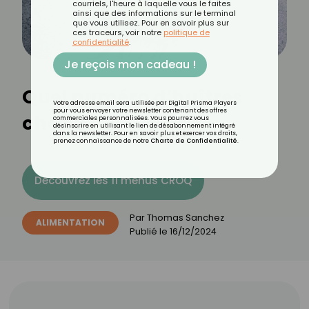
courriels, l'heure à laquelle vous le faites
ainsi que des informations sur le terminal
que vous utilisez. Pour en savoir plus sur
ces traceurs, voir notre
politique de
confidentialité
.
Je reçois mon cadeau !
Quel numéro d’huîtres
Votre adresse email sera utilisée par Digital Prisma Players
pour vous envoyer votre newsletter contenant des offres
choisir ?
commerciales personnalisées. Vous pourrez vous
désinscrire en utilisant le lien de désabonnement intégré
dans la newsletter. Pour en savoir plus et exercer vos droits,
prenez connaissance de notre
Charte de Confidentialité
.
Découvrez les 11 menus CROQ
Par
Thomas Sanchez
ALIMENTATION
Publié le
16/12/2024