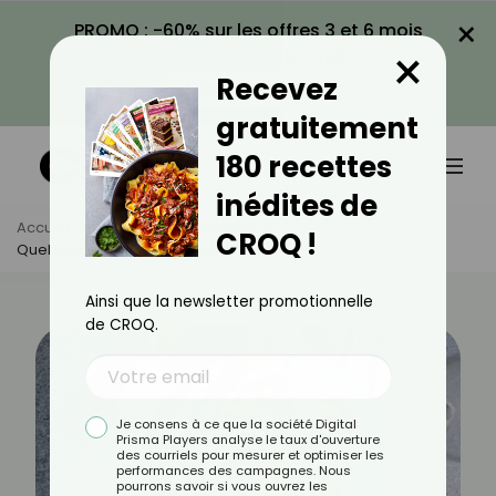
×
PROMO : -60% sur les offres 3 et 6 mois
×
avec le code CROQ60
Recevez
VOIR LA PROMO
gratuitement
180 recettes
inédites de
Accueil
Actus
Alimentation
CROQ !
Quel Numéro D’huîtres Choisir ?
Ainsi que la newsletter promotionnelle
de CROQ.
Je consens à ce que la société Digital
Prisma Players analyse le taux d'ouverture
des courriels pour mesurer et optimiser les
performances des campagnes. Nous
pourrons savoir si vous ouvrez les