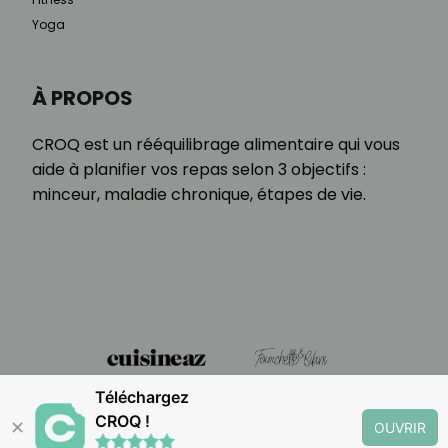
Yoga
À PROPOS
CROQ est un rééquilibrage alimentaire qui vous
aide à planifier vos repas selon 3 objectifs :
minceur, maladie chronique, étapes de vie.
Téléchargez
CROQ !
✕
OUVRIR