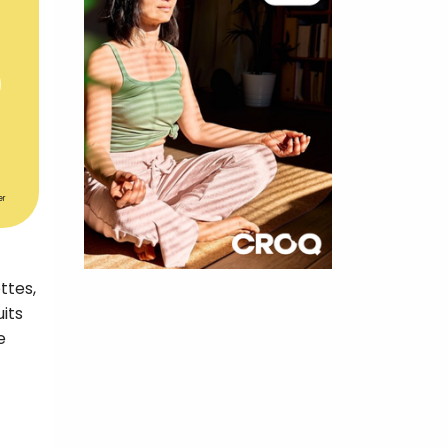
er
×
ttes,
its
t 180
e
 CROQ
nnelle de