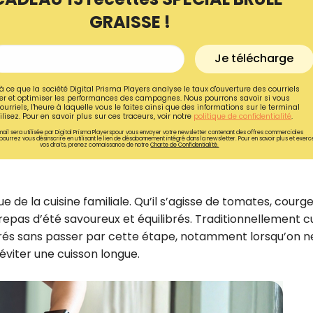
GRAISSE !
Je télécharge
à ce que la société Digital Prisma Players analyse le taux d'ouverture des courriels
r et optimiser les performances des campagnes. Nous pourrons savoir si vous
ourriels, l'heure à laquelle vous le faites ainsi que des informations sur le terminal
lisez. Pour en savoir plus sur ces traceurs, voir notre
politique de confidentialité
.
ail sera utilisée par Digital Prisma Playerspour vous envoyer votre newsletter contenant des offres commerciales
pourrez vous désinscrire en utilisant le lien de désabonnement intégré dans la newsletter. Pour en savoir plus et exerc
vos droits, prenez connaissance de notre
Charte de Confidentialité.
e de la cuisine familiale. Qu’il s’agisse de tomates, courge
repas d’été savoureux et équilibrés. Traditionnellement cu
Recevez gratuitemen
arés sans passer par cette étape, notamment lorsqu’on n
recettes inédites de
éviter une cuisson longue.
!
Ainsi que la newsletter promotio