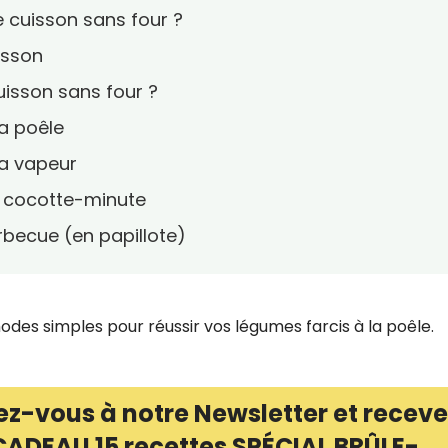
 cuisson sans four ?
isson
cuisson sans four ?
a poêle
la vapeur
a cocotte-minute
rbecue (en papillote)
des simples pour réussir vos légumes farcis à la poêle.
ez-vous à notre Newsletter et receve
CADEAU 15 recettes SPÉCIAL BRÛLE-