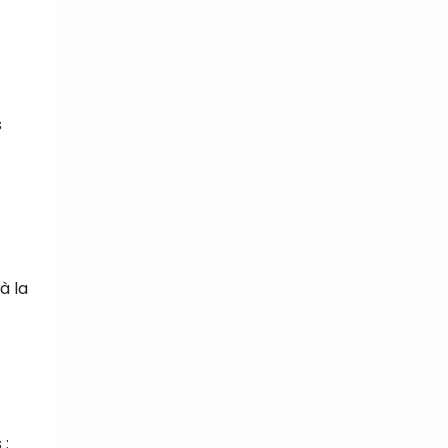
s
à la
 :