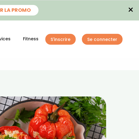
×
R LA PROMO
vices
Fitness
S'inscrire
Se connecter