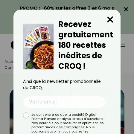
×
PROMO : -60% sur les offres 3 et 6 mois
×
avec le code CROQ60
Recevez
VOIR LA PROMO
gratuitement
180 recettes
inédites de
Accueil
Actus
Bien-Être
CROQ !
Comment Faire Passer Le Hoquet ?
Ainsi que la newsletter promotionnelle
de CROQ.
Je consens à ce que la société Digital
Prisma Players analyse le taux d'ouverture
des courriels pour mesurer et optimiser les
performances des campagnes. Nous
pourrons savoir si vous ouvrez les