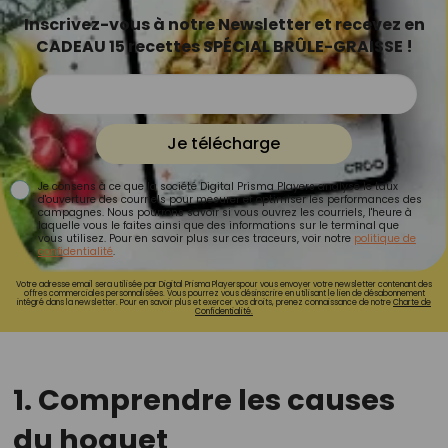
Inscrivez-vous à notre Newsletter et recevez en
CADEAU 15 recettes SPÉCIAL BRÛLE-GRAISSE !
Je télécharge
Je consens à ce que la société Digital Prisma Players analyse le taux
d'ouverture des courriels pour mesurer et optimiser les performances des
campagnes. Nous pourrons savoir si vous ouvrez les courriels, l'heure à
laquelle vous le faites ainsi que des informations sur le terminal que
vous utilisez. Pour en savoir plus sur ces traceurs, voir notre
politique de
confidentialité
.
Votre adresse email sera utilisée par Digital Prisma Playerspour vous envoyer votre newsletter contenant des
offres commerciales personnalisées. Vous pourrez vous désinscrire en utilisant le lien de désabonnement
intégré dans la newsletter. Pour en savoir plus et exercer vos droits, prenez connaissance de notre
Charte de
Confidentialité.
1. Comprendre les causes
du hoquet