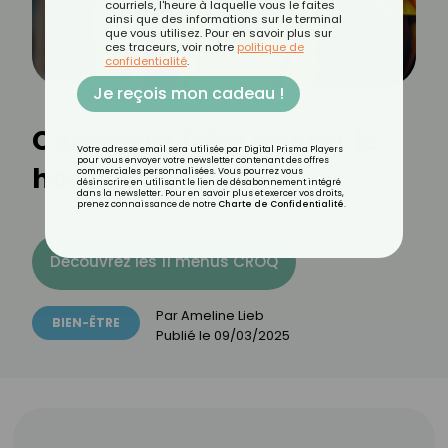
courriels, l'heure à laquelle vous le faites
ainsi que des informations sur le terminal
que vous utilisez. Pour en savoir plus sur
ces traceurs, voir notre
politique de
confidentialité
.
Je reçois mon cadeau !
Comment faire passer le
Votre adresse email sera utilisée par Digital Prisma Players
pour vous envoyer votre newsletter contenant des offres
hoquet ?
commerciales personnalisées. Vous pourrez vous
désinscrire en utilisant le lien de désabonnement intégré
dans la newsletter. Pour en savoir plus et exercer vos droits,
prenez connaissance de notre
Charte de Confidentialité
.
Découvrez les 11 menus CROQ
Par
Ameline Lieb
BIEN-ÊTRE
Publié le
09/03/2025