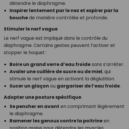
détendre le diaphragme.
Inspirer lentement par le nez et expirer par la
bouche
de manière contrôlée et profonde.
Stimuler le nerf vague
Le nerf vague est impliqué dans le contrôle du
diaphragme. Certains gestes peuvent l’activer et
stopper le hoquet :
Boire un grand verre d’eau froide
sans s’arrêter.
Avaler une cuillère de sucre ou de miel
, qui
stimule le nerf vague en activant la déglutition.
Sucer un glaçon
ou
gargariser de l’eau froide
.
Adopter une posture spécifique
Se pencher en avant
en comprimant légèrement
le diaphragme.
Ramener les genoux contre la poitrine
en
position assise pour détendre les muscles