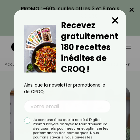
×
PROMO : -60% sur les offres 3 et 6 mois
×
avec le code CROQ60
Recevez
VOIR LA PROMO
gratuitement
180 recettes
inédites de
Accueil
Actus
Comment Gagner En Masse Musculaire ?
CROQ !
Ainsi que la newsletter promotionnelle
de CROQ.
Je consens à ce que la société Digital
Prisma Players analyse le taux d'ouverture
des courriels pour mesurer et optimiser les
performances des campagnes. Nous
pourrons savoir si vous ouvrez les