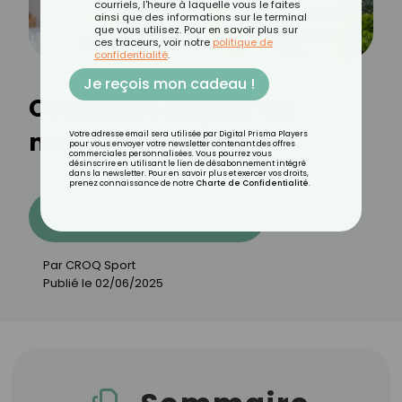
courriels, l'heure à laquelle vous le faites
ainsi que des informations sur le terminal
que vous utilisez. Pour en savoir plus sur
ces traceurs, voir notre
politique de
confidentialité
.
Je reçois mon cadeau !
Comment gagner en
masse musculaire ?
Votre adresse email sera utilisée par Digital Prisma Players
pour vous envoyer votre newsletter contenant des offres
commerciales personnalisées. Vous pourrez vous
désinscrire en utilisant le lien de désabonnement intégré
dans la newsletter. Pour en savoir plus et exercer vos droits,
prenez connaissance de notre
Charte de Confidentialité
.
Découvrez les 11 menus CROQ
Par
CROQ Sport
Publié le
02/06/2025