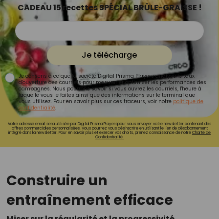
CADEAU 15 recettes SPÉCIAL BRÛLE-GRAISSE !
Je télécharge
Je consens à ce que la société Digital Prisma Players analyse le taux
d'ouverture des courriels pour mesurer et optimiser les performances des
campagnes. Nous pourrons savoir si vous ouvrez les courriels, l'heure à
laquelle vous le faites ainsi que des informations sur le terminal que
vous utilisez. Pour en savoir plus sur ces traceurs, voir notre
politique de
confidentialité
.
Votre adresse email sera utilisée par Digital Prisma Playerspour vous envoyer votre newsletter contenant des
offres commerciales personnalisées. Vous pourrez vous désinscrire en utilisant le lien de désabonnement
intégré dans la newsletter. Pour en savoir plus et exercer vos droits, prenez connaissance de notre
Charte de
Confidentialité.
Construire un
entraînement efficace
Miser sur la régularité et la progressivité