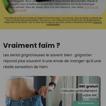
campagnes. Nous pourrons savoir si vous ouvrez les courriels, l'heure à
laquelle vous le faites ainsi que des informations sur le terminal que
vous utilisez. Pour en savoir plus sur ces traceurs, voir notre
politique de
confidentialité
.
Votre adresse email sera utilisée par Digital Prisma Playerspour vous envoyer votre newsletter contenant des
offres commerciales personnalisées. Vous pourrez vous désinscrire en utilisant le lien de désabonnement
intégré dans la newsletter. Pour en savoir plus et exercer vos droits, prenez connaissance de notre
Charte de
Confidentialité.
Vraiment faim ?
Les serial grignoteuses le savent bien : grignoter
répond plus souvent à une envie de manger qu'à une
réelle sensation de faim.