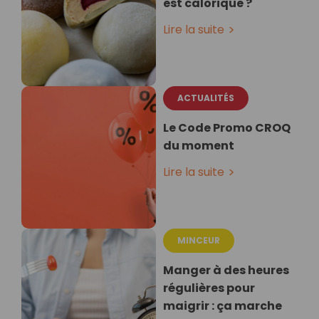
est calorique ?
Lire la suite
ACTUALITÉS
Le Code Promo CROQ
du moment
Lire la suite
MINCEUR
Manger à des heures
régulières pour
maigrir : ça marche