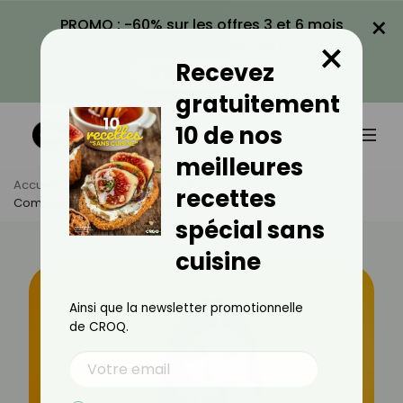
×
PROMO : -60% sur les offres 3 et 6 mois
×
avec le code CROQ60
Recevez
VOIR LA PROMO
gratuitement
10 de nos
meilleures
Accueil
Actus
Minceur
recettes
Comment Gérer Le Grignotage?
spécial sans
cuisine
Ainsi que la newsletter promotionnelle
de CROQ.