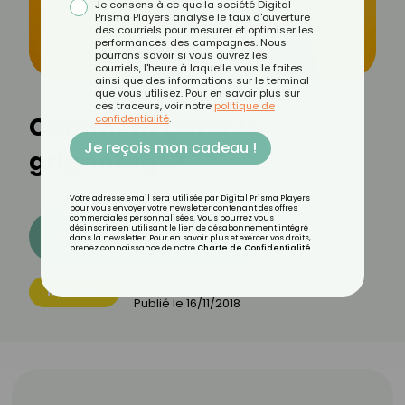
Je consens à ce que la société Digital
Prisma Players analyse le taux d'ouverture
des courriels pour mesurer et optimiser les
performances des campagnes. Nous
pourrons savoir si vous ouvrez les
courriels, l'heure à laquelle vous le faites
ainsi que des informations sur le terminal
que vous utilisez. Pour en savoir plus sur
ces traceurs, voir notre
politique de
Comment gérer le
confidentialité
.
Je reçois mon cadeau !
grignotage?
Votre adresse email sera utilisée par Digital Prisma Players
pour vous envoyer votre newsletter contenant des offres
commerciales personnalisées. Vous pourrez vous
désinscrire en utilisant le lien de désabonnement intégré
Découvrez les 11 menus CROQ
dans la newsletter. Pour en savoir plus et exercer vos droits,
prenez connaissance de notre
Charte de Confidentialité
.
Par
Amandine Vanstaevel
MINCEUR
Publié le
16/11/2018