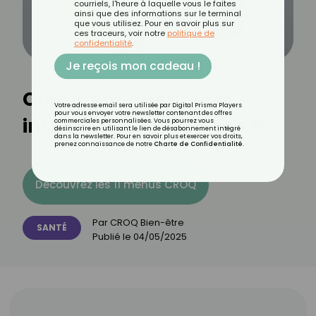
courriels, l'heure à laquelle vous le faites
ainsi que des informations sur le terminal
que vous utilisez. Pour en savoir plus sur
ces traceurs, voir notre
politique de
confidentialité
.
Je reçois mon cadeau !
Comment guérir une
Votre adresse email sera utilisée par Digital Prisma Players
pour vous envoyer votre newsletter contenant des offres
intolérance au lactose ?
commerciales personnalisées. Vous pourrez vous
désinscrire en utilisant le lien de désabonnement intégré
dans la newsletter. Pour en savoir plus et exercer vos droits,
prenez connaissance de notre
Charte de Confidentialité
.
Découvrez les 11 menus CROQ
Par
CROQ Bien-être
SANTÉ
Publié le
04/05/2025