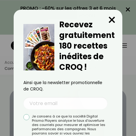
×
PROMO : -60% sur les offres 3 et 6 mois
×
avec le code CROQ60
Recevez
VOIR LA PROMO
gratuitement
180 recettes
inédites de
Accueil
Actus
Santé
CROQ !
Comment Guérir Une Intolérance Au Lactose ?
Ainsi que la newsletter promotionnelle
de CROQ.
Je consens à ce que la société Digital
Prisma Players analyse le taux d'ouverture
des courriels pour mesurer et optimiser les
performances des campagnes. Nous
pourrons savoir si vous ouvrez les