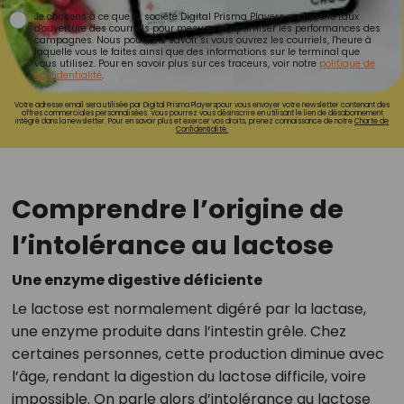
Je consens à ce que la société Digital Prisma Players analyse le taux
d'ouverture des courriels pour mesurer et optimiser les performances des
campagnes. Nous pourrons savoir si vous ouvrez les courriels, l'heure à
laquelle vous le faites ainsi que des informations sur le terminal que
vous utilisez. Pour en savoir plus sur ces traceurs, voir notre
politique de
confidentialité
.
Votre adresse email sera utilisée par Digital Prisma Playerspour vous envoyer votre newsletter contenant des
offres commerciales personnalisées. Vous pourrez vous désinscrire en utilisant le lien de désabonnement
intégré dans la newsletter. Pour en savoir plus et exercer vos droits, prenez connaissance de notre
Charte de
Confidentialité.
Comprendre l’origine de
l’intolérance au lactose
Une enzyme digestive déficiente
Le lactose est normalement digéré par la lactase,
une enzyme produite dans l’intestin grêle. Chez
certaines personnes, cette production diminue avec
l’âge, rendant la digestion du lactose difficile, voire
impossible. On parle alors d’intolérance au lactose