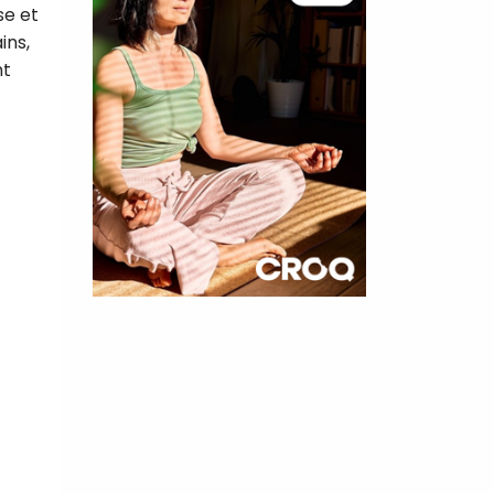
se et
ins,
nt
×
t 180
 CROQ
nnelle de