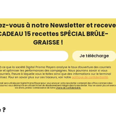
ez-vous à notre Newsletter et receve
CADEAU 15 recettes SPÉCIAL BRÛLE-
GRAISSE !
Je télécharge
à ce que la société Digital Prisma Players analyse le taux d'ouverture des courriels
r et optimiser les performances des campagnes. Nous pourrons savoir si vous
ourriels, l'heure à laquelle vous le faites ainsi que des informations sur le terminal
lisez. Pour en savoir plus sur ces traceurs, voir notre
politique de confidentialité
.
ail sera utilisée par Digital Prisma Playerspour vous envoyer votre newsletter contenant des offres commerciales
pourrez vous désinscrire en utilisant le lien de désabonnement intégré dans la newsletter. Pour en savoir plus et exerc
vos droits, prenez connaissance de notre
Charte de Confidentialité.
 ?