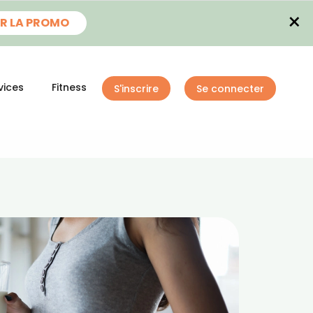
×
R LA PROMO
vices
Fitness
S'inscrire
Se connecter