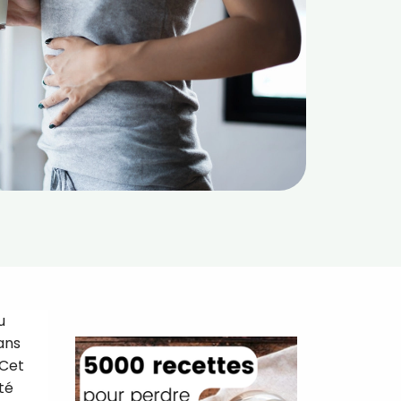
u
dans
 Cet
té