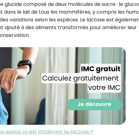
de glucide composé de deux molécules de sucre : le gluco
nt dans le lait de tous les mammifères, y compris les huma
c des variations selon les espèces. Le lactose est égaleme
vent ajouté à des aliments transformés pour améliorer leur
onservation.
Recevez gratuitemen
recettes inédites de
!
 quand on est intolérant au lactose ?
Ainsi que la newsletter promotio