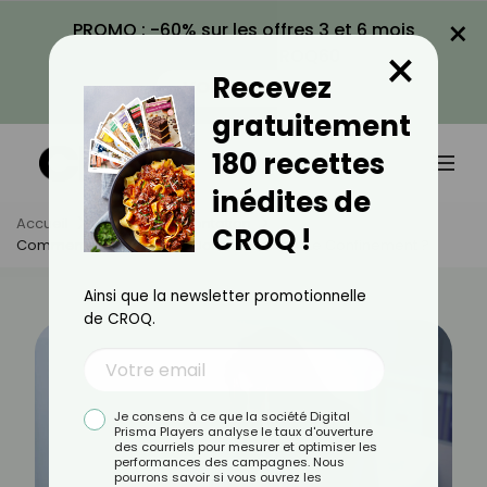
×
PROMO : -60% sur les offres 3 et 6 mois
×
avec le code CROQ60
Recevez
VOIR LA PROMO
gratuitement
180 recettes
inédites de
Accueil
Actus
Alimentation
CROQ !
Comment Mieux Ou Bien Dormir Pendant Le Confinement ?
Ainsi que la newsletter promotionnelle
de CROQ.
Je consens à ce que la société Digital
Prisma Players analyse le taux d'ouverture
des courriels pour mesurer et optimiser les
performances des campagnes. Nous
pourrons savoir si vous ouvrez les