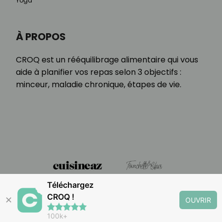
Yoga
À PROPOS
CROQ est un rééquilibrage alimentaire qui vous
aide à planifier vos repas selon 3 objectifs :
minceur, maladie chronique, étapes de vie.
Téléchargez
CROQ !
✕
OUVRIR
100k+