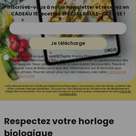
Inscrivez-vous à notre Newsletter et recevez en
CADEAU 15 recettes SPÉCIAL BRÛLE-GRAISSE !
Je télécharge
Je consens à ce que la société Digital Prisma Players analyse le taux
d'ouverture des courriels pour mesurer et optimiser les performances des
campagnes. Nous pourrons savoir si vous ouvrez les courriels, l'heure à
laquelle vous le faites ainsi que des informations sur le terminal que
vous utilisez. Pour en savoir plus sur ces traceurs, voir notre
politique de
confidentialité
.
Votre adresse email sera utilisée par Digital Prisma Playerspour vous envoyer votre newsletter contenant des
offres commerciales personnalisées. Vous pourrez vous désinscrire en utilisant le lien de désabonnement
intégré dans la newsletter. Pour en savoir plus et exercer vos droits, prenez connaissance de notre
Charte de
Confidentialité.
Respectez votre horloge
biologique