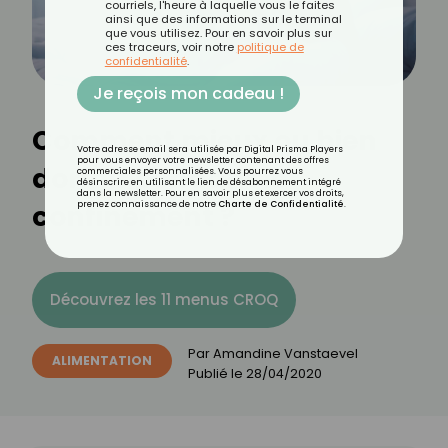
courriels, l'heure à laquelle vous le faites
ainsi que des informations sur le terminal
que vous utilisez. Pour en savoir plus sur
ces traceurs, voir notre
politique de
confidentialité
.
Je reçois mon cadeau !
Comment mieux ou bien
Votre adresse email sera utilisée par Digital Prisma Players
pour vous envoyer votre newsletter contenant des offres
dormir pendant le
commerciales personnalisées. Vous pourrez vous
désinscrire en utilisant le lien de désabonnement intégré
dans la newsletter. Pour en savoir plus et exercer vos droits,
confinement ?
prenez connaissance de notre
Charte de Confidentialité
.
Découvrez les 11 menus CROQ
Par
Amandine Vanstaevel
ALIMENTATION
Publié le
28/04/2020