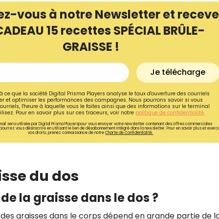
ez-vous à notre Newsletter et receve
CADEAU 15 recettes SPÉCIAL BRÛLE-
GRAISSE !
Je télécharge
à ce que la société Digital Prisma Players analyse le taux d'ouverture des courriels
r et optimiser les performances des campagnes. Nous pourrons savoir si vous
ourriels, l'heure à laquelle vous le faites ainsi que des informations sur le terminal
lisez. Pour en savoir plus sur ces traceurs, voir notre
politique de confidentialité
.
ail sera utilisée par Digital Prisma Playerspour vous envoyer votre newsletter contenant des offres commerciales
pourrez vous désinscrire en utilisant le lien de désabonnement intégré dans la newsletter. Pour en savoir plus et exerc
vos droits, prenez connaissance de notre
Charte de Confidentialité.
Recevez gratuitemen
isse du dos
recettes inédites de
!
e la graisse dans le dos ?
Ainsi que la newsletter promotio
n des graisses dans le corps dépend en grande partie de l