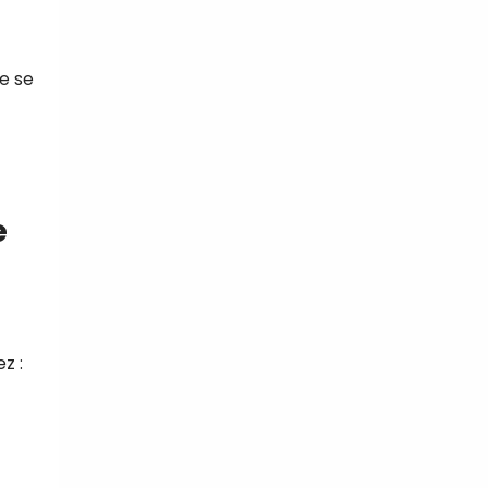
se se
e
z :