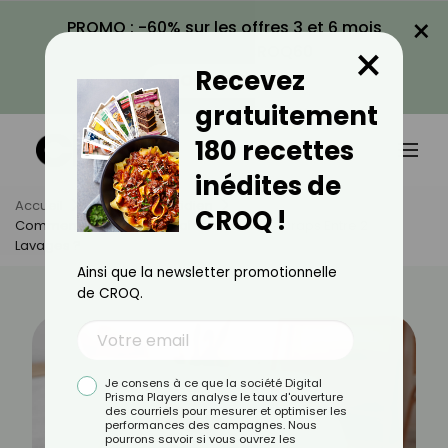
×
PROMO : -60% sur les offres 3 et 6 mois
×
avec le code CROQ60
Recevez
VOIR LA PROMO
gratuitement
180 recettes
inédites de
Accueil
Actus
Quotidien
CROQ !
Comment Préserver La Fraîcheur De Vos Draps Entre 2
Lavages ?
Ainsi que la newsletter promotionnelle
de CROQ.
Je consens à ce que la société Digital
Prisma Players analyse le taux d'ouverture
des courriels pour mesurer et optimiser les
performances des campagnes. Nous
pourrons savoir si vous ouvrez les