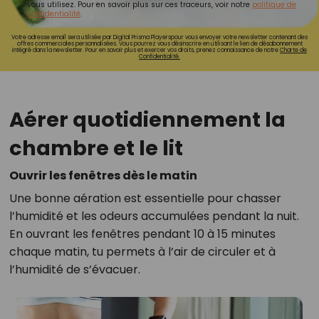
vous utilisez. Pour en savoir plus sur ces traceurs, voir notre
politique de
confidentialité
.
Votre adresse email sera utilisée par Digital Prisma Playerspour vous envoyer votre newsletter contenant des
offres commerciales personnalisées. Vous pourrez vous désinscrire en utilisant le lien de désabonnement
intégré dans la newsletter. Pour en savoir plus et exercer vos droits, prenez connaissance de notre
Charte de
Confidentialité.
Aérer quotidiennement la
chambre et le lit
Ouvrir les fenêtres dès le matin
Une bonne aération est essentielle pour chasser
l’humidité et les odeurs accumulées pendant la nuit.
En ouvrant les fenêtres pendant 10 à 15 minutes
chaque matin, tu permets à l’air de circuler et à
l’humidité de s’évacuer.