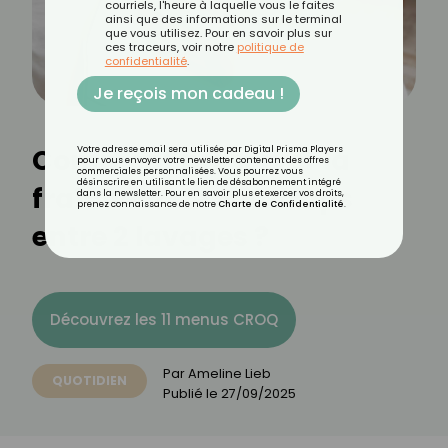
courriels, l'heure à laquelle vous le faites
ainsi que des informations sur le terminal
que vous utilisez. Pour en savoir plus sur
ces traceurs, voir notre
politique de
confidentialité
.
Je reçois mon cadeau !
Comment préserver la
Votre adresse email sera utilisée par Digital Prisma Players
pour vous envoyer votre newsletter contenant des offres
commerciales personnalisées. Vous pourrez vous
désinscrire en utilisant le lien de désabonnement intégré
fraîcheur de vos draps
dans la newsletter. Pour en savoir plus et exercer vos droits,
prenez connaissance de notre
Charte de Confidentialité
.
entre 2 lavages ?
Découvrez les 11 menus CROQ
Par
Ameline Lieb
QUOTIDIEN
Publié le
27/09/2025