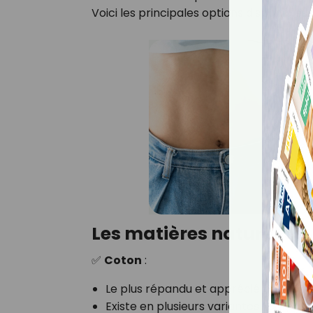
Voici les principales options disponibles :
Les matières naturelles
✅
Coton
:
Le plus répandu et apprécié pour sa
d
Existe en plusieurs variantes (percale, 