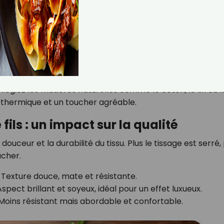
es
elles, ce qui peut être inconfortable en été.
vilégiez les matières naturelles comme le coton, le lin ou l
on thermique et un toucher agréable.
fils : un impact sur la qualité
ouceur et la durabilité du tissu. Plus le tissage est serré,
ucher.
– Texture douce, mate et résistante.
Aspect brillant et soyeux, idéal pour un effet luxueux.
 Moins résistant mais abordable et confortable.