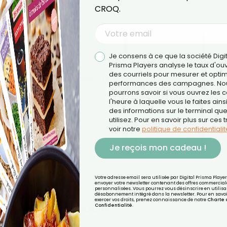
CROQ.
Je consens à ce que la société Digi
Prisma Players analyse le taux d'ou
des courriels pour mesurer et optim
performances des campagnes. No
pourrons savoir si vous ouvrez les co
l'heure à laquelle vous le faites ains
des informations sur le terminal qu
utilisez. Pour en savoir plus sur ces 
voir notre
politique de confidentialit
Je reçois mon cadeau !
Votre adresse email sera utilisée par Digital Prisma Playe
envoyer votre newsletter contenant des offres commercial
personnalisées. Vous pourrez vous désinscrire en utilisan
désabonnement intégré dans la newsletter. Pour en savoi
exercer vos droits, prenez connaissance de notre
Charte 
Confidentialité
.
ouceur et sa respirabilité
.
satin, jersey, coton bio).