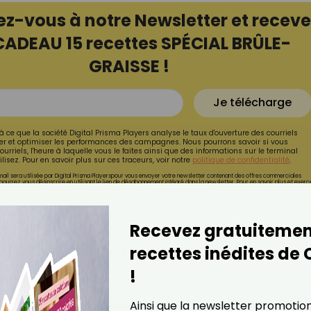
ez-vous à notre Newsletter et receve
CADEAU 15 recettes SPÉCIAL BRÛLE-
GRAISSE !
Je télécharge
à ce que la société Digital Prisma Players analyse le taux d'ouverture des courriels
r et optimiser les performances des campagnes. Nous pourrons savoir si vous
ourriels, l'heure à laquelle vous le faites ainsi que des informations sur le terminal
lisez. Pour en savoir plus sur ces traceurs, voir notre
politique de confidentialité
.
ail sera utilisée par Digital Prisma Playerspour vous envoyer votre newsletter contenant des offres commerciales
pourrez vous désinscrire en utilisant le lien de désabonnement intégré dans la newsletter. Pour en savoir plus et exerc
vos droits, prenez connaissance de notre
Charte de Confidentialité.
Recevez gratuitemen
iels pour choisir ses draps
recettes inédites de
!
éterminant
Ainsi que la newsletter promotio
ment le
confort, la douceur, la respirabilité et la durabi