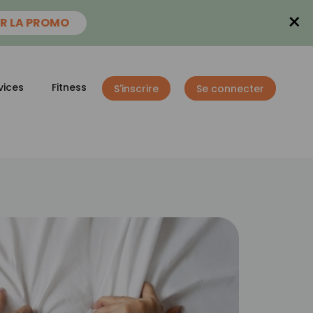
×
R LA PROMO
vices
Fitness
S'inscrire
Se connecter