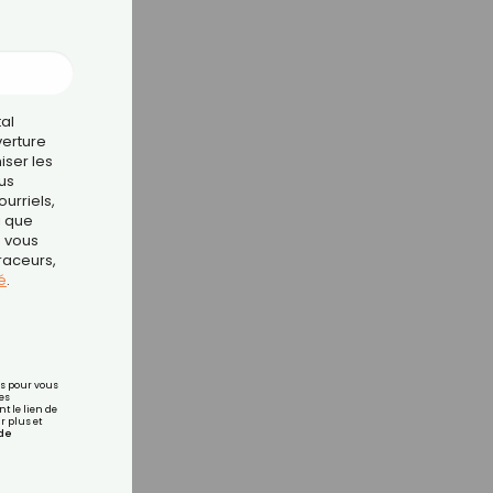
tal
verture
iser les
us
urriels,
i que
e vous
traceurs,
é
.
rs pour vous
es
t le lien de
r plus et
de