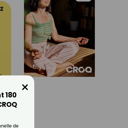
z
er
×
t 180
 CROQ
nnelle de
lité
.