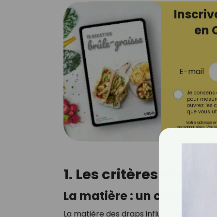
Inscriv
en 
E-mail
Je consens 
pour mesure
ouvrez les c
que vous uti
Votre adresse em
personnalisées. Vous 
1. Les critères essent
La matière : un critère d
La matière des draps influence directe