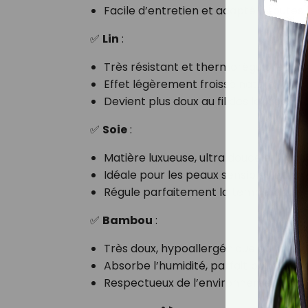
Facile d’entretien et adapté à toutes l
✅
Lin
:
Très résistant et thermorégulateur, il 
Effet légèrement froissé naturel, idé
Devient plus doux au fil des lavages.
✅
Soie
:
Matière luxueuse, ultra douce et hypo
Idéale pour les peaux sensibles et les 
Régule parfaitement la température, 
✅
Bambou
:
Très doux, hypoallergénique et natur
Absorbe l’humidité, parfait pour les pe
Respectueux de l’environnement, souv