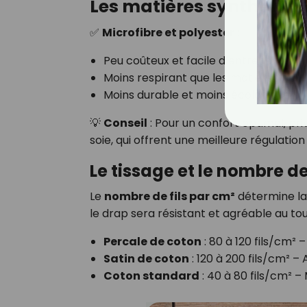
Les matières synthétiqu
✅
Microfibre et polyester
:
Peu coûteux et facile d’entretien.
Moins respirant que les matières natur
Moins durable et moins écologique.
💡
Conseil
: Pour un confort optimal, pri
soie, qui offrent une meilleure régulati
Le tissage et le nombre de 
Le
nombre de fils par cm²
détermine la d
le drap sera résistant et agréable au to
Percale de coton
: 80 à 120 fils/cm² 
Satin de coton
: 120 à 200 fils/cm² – 
Coton standard
: 40 à 80 fils/cm² –