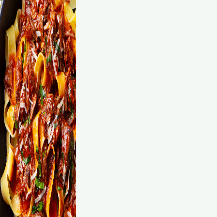
es saisons.
garde la fraîcheur en été et la chaleur en hiver.
al pour un style bohème.
allergénique.
personnes sujettes aux allergies.
mais demande un entretien délicat.
ellement antibactérien.
rsonnes qui transpirent la nuit.
ent associé au coton pour plus de résistance.