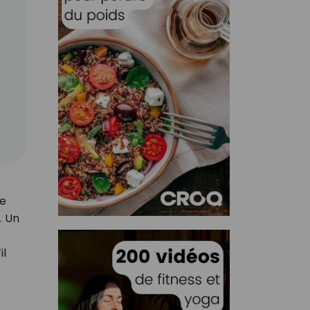
le
. Un
il