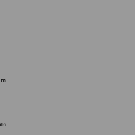
um
lle