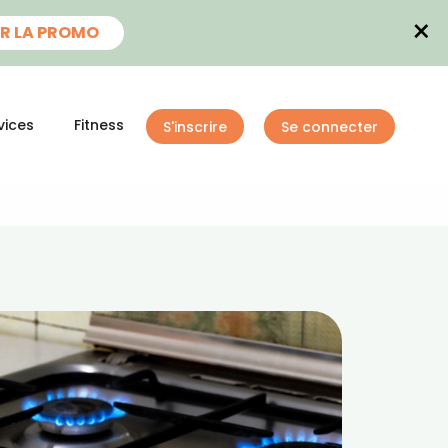
×
R LA PROMO
vices
Fitness
S'inscrire
Se connecter