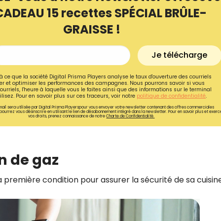
CADEAU 15 recettes SPÉCIAL BRÛLE-
GRAISSE !
Je télécharge
à ce que la société Digital Prisma Players analyse le taux d'ouverture des courriels
r et optimiser les performances des campagnes. Nous pourrons savoir si vous
ourriels, l'heure à laquelle vous le faites ainsi que des informations sur le terminal
lisez. Pour en savoir plus sur ces traceurs, voir notre
politique de confidentialité
.
ail sera utilisée par Digital Prisma Playerspour vous envoyer votre newsletter contenant des offres commerciales
pourrez vous désinscrire en utilisant le lien de désabonnement intégré dans la newsletter. Pour en savoir plus et exerc
vos droits, prenez connaissance de notre
Charte de Confidentialité.
ion de gaz
Recevez gratuitemen
recettes inédites de
a première condition pour assurer la sécurité de sa cuisine
!
Ainsi que la newsletter promotio