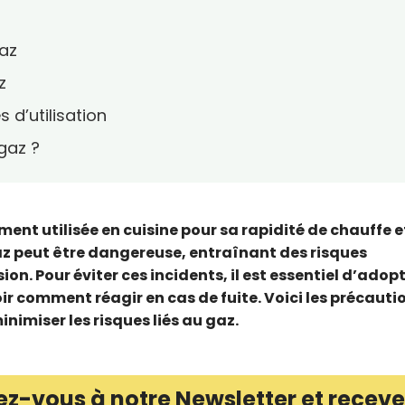
gaz
z
 d’utilisation
 gaz ?
ment utilisée en cuisine pour sa rapidité de chauffe e
az peut être dangereuse, entraînant des risques
ion. Pour éviter ces incidents, il est essentiel d’adop
r comment réagir en cas de fuite. Voici les précauti
inimiser les risques liés au gaz.
ez-vous à notre Newsletter et receve