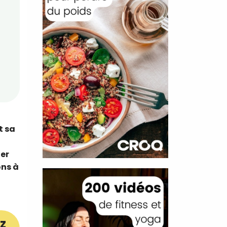
t sa
ter
ons à
z