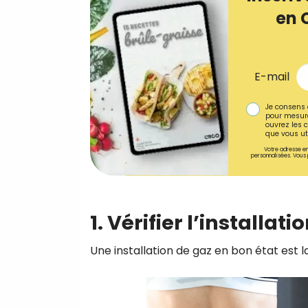
en 
E-mail
Je consens 
pour mesure
ouvrez les c
que vous uti
Votre adresse em
personnalisées. Vous 
1. Vérifier l’installat
Une installation de gaz en bon état est l