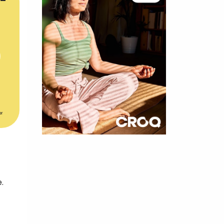
er
×
t 180
 CROQ
.
nnelle de