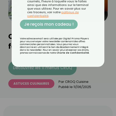
courriels, l'heure à laquelle vous le faites
ainsi que des informations sur le terminal
que vous utilisez. Pour en savoir plus sur
ces traceurs, voir notre
politique de
confidentialité
.
Je reçois mon cadeau !
Comment réaliser une
Votre adresse email sera utilisée par Digital Prisma Players
pour vous envoyer votre newsletter contenant des offres
farce végétarienne ?
commerciales personnalisées. Vous pourrez vous
désinscrire en utilisant le lien de désabonnement intégré
dans la newsletter. Pour en savoir plus et exercer vos droits,
prenez connaissance de notre
Charte de Confidentialité
.
Découvrez les 11 menus CROQ
Par
CROQ Cuisine
ASTUCES CULINAIRES
Publié le
11/06/2025