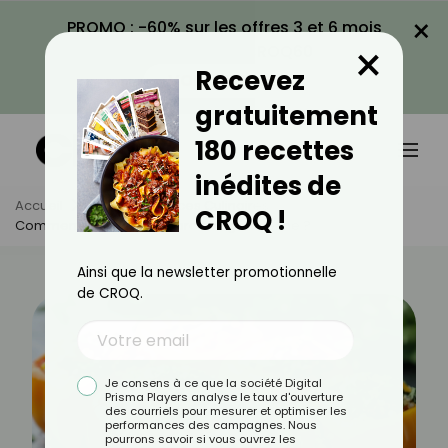
×
PROMO : -60% sur les offres 3 et 6 mois
×
avec le code CROQ60
Recevez
VOIR LA PROMO
gratuitement
180 recettes
inédites de
Accueil
Actus
Astuces Culinaires
CROQ !
Comment Réaliser Une Farce Végétarienne ?
Ainsi que la newsletter promotionnelle
de CROQ.
Je consens à ce que la société Digital
Prisma Players analyse le taux d'ouverture
des courriels pour mesurer et optimiser les
performances des campagnes. Nous
pourrons savoir si vous ouvrez les