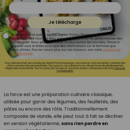
Je télécharge
Je consens à ce que la société Digital Prisma Players analyse le taux
d'ouverture des courriels pour mesurer et optimiser les performances des
campagnes. Nous pourrons savoir si vous ouvrez les courriels, l'heure à
laquelle vous le faites ainsi que des informations sur le terminal que
vous utilisez. Pour en savoir plus sur ces traceurs, voir notre
politique de
confidentialité
.
Votre adresse email sera utilisée par Digital Prisma Playerspour vous envoyer votre newsletter contenant des
offres commerciales personnalisées. Vous pourrez vous désinscrire en utilisant le lien de désabonnement
intégré dans la newsletter. Pour en savoir plus et exercer vos droits, prenez connaissance de notre
Charte de
Confidentialité.
La farce est une préparation culinaire classique,
utilisée pour garnir des légumes, des feuilletés, des
pâtes ou encore des rôtis. Traditionnellement
composée de viande, elle peut tout à fait se décliner
en version végétarienne,
sans rien perdre en