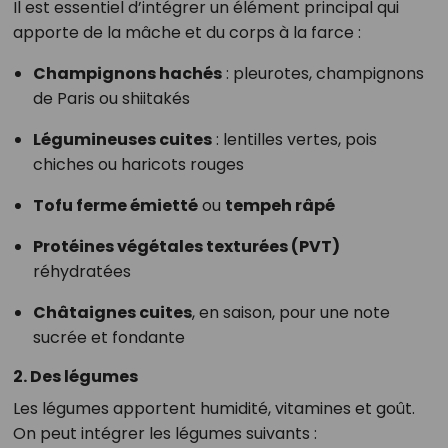
Il est essentiel d’intégrer un élément principal qui
apporte de la mâche et du corps à la farce :
Champignons hachés
: pleurotes, champignons
de Paris ou shiitakés
Légumineuses cuites
: lentilles vertes, pois
chiches ou haricots rouges
Tofu ferme émietté
ou
tempeh râpé
Protéines végétales texturées (PVT)
réhydratées
Châtaignes cuites
, en saison, pour une note
sucrée et fondante
2. Des légumes
Les légumes apportent humidité, vitamines et goût.
On peut intégrer les légumes suivants :