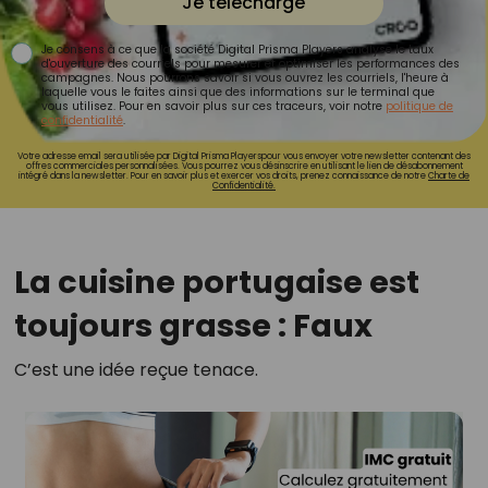
Je télécharge
Je consens à ce que la société Digital Prisma Players analyse le taux
d'ouverture des courriels pour mesurer et optimiser les performances des
campagnes. Nous pourrons savoir si vous ouvrez les courriels, l'heure à
laquelle vous le faites ainsi que des informations sur le terminal que
vous utilisez. Pour en savoir plus sur ces traceurs, voir notre
politique de
confidentialité
.
Votre adresse email sera utilisée par Digital Prisma Playerspour vous envoyer votre newsletter contenant des
offres commerciales personnalisées. Vous pourrez vous désinscrire en utilisant le lien de désabonnement
intégré dans la newsletter. Pour en savoir plus et exercer vos droits, prenez connaissance de notre
Charte de
Confidentialité.
La cuisine portugaise est
toujours grasse : Faux
C’est une idée reçue tenace.