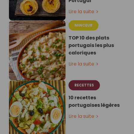
Portugal
Lire la suite
MINCEUR
TOP 10 des plats
portugais les plus
caloriques
Lire la suite
RECETTES
10 recettes
portugaises légères
Lire la suite