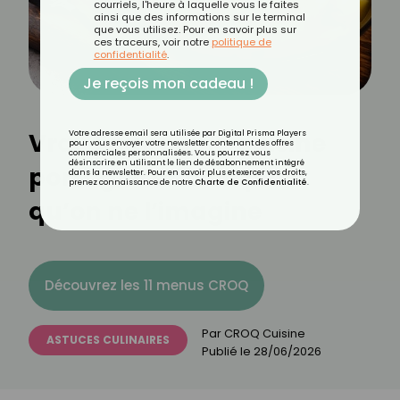
courriels, l'heure à laquelle vous le faites
ainsi que des informations sur le terminal
que vous utilisez. Pour en savoir plus sur
ces traceurs, voir notre
politique de
confidentialité
.
Je reçois mon cadeau !
Vrai-Faux sur la cuisine
Votre adresse email sera utilisée par Digital Prisma Players
pour vous envoyer votre newsletter contenant des offres
commerciales personnalisées. Vous pourrez vous
désinscrire en utilisant le lien de désabonnement intégré
portugaise : bien plus
dans la newsletter. Pour en savoir plus et exercer vos droits,
prenez connaissance de notre
Charte de Confidentialité
.
qu’on ne l’imagine
Découvrez les 11 menus CROQ
Par
CROQ Cuisine
ASTUCES CULINAIRES
Publié le
28/06/2026