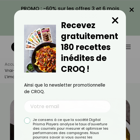
×
PROMO : -60% sur les offres 3 et 6 mois
×
avec le code CROQ60
Recevez
VOIR LA PROMO
gratuitement
180 recettes
inédites de
Accueil
Actus
Astuces Culinaires
CROQ !
Vrai-Faux Sur La Cuisine Portugaise : Bien Plus Qu’on Ne
L’imagine
Ainsi que la newsletter promotionnelle
de CROQ.
Je consens à ce que la société Digital
Prisma Players analyse le taux d'ouverture
des courriels pour mesurer et optimiser les
performances des campagnes. Nous
pourrons savoir si vous ouvrez les