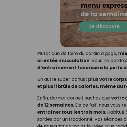
Plutôt que de faire du cardio à gogo,
mie
orientée musculation
. Vous ne perdre
d’entraînement favorisera la perte de
Un autre super bonus :
plus votre corp
et plus il brûle de calories, même au 
Enfin, dernier conseil, sachez que
votre 
de 12 semaines
. De ce fait, nous vou
entraîner tous les trois mois
. Habitué
sorties par un fractionné. Vos séances 
de musculation moins lourdes, plus rapid