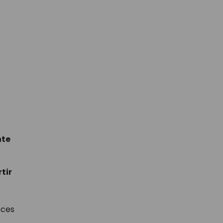
nte
tir
nces