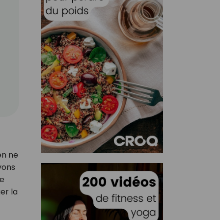
en ne
vons
ve
er la