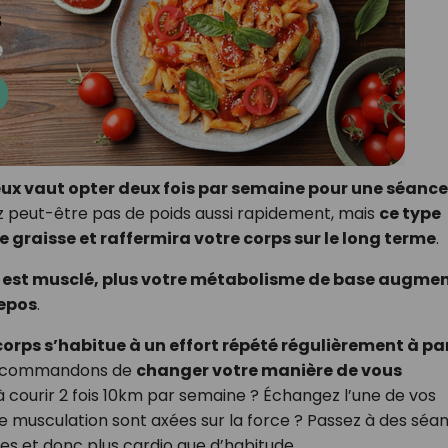
ux vaut opter deux fois par semaine pour une séance
z peut-être pas de poids aussi rapidement, mais
ce type
 graisse et raffermira votre corps sur le long terme
.
s est musclé, plus votre métabolisme de base augme
repos
.
corps s’habitue à un effort répété régulièrement à par
s recommandons de
changer votre manière de vous
 à courir 2 fois 10km par semaine ? Échangez l’une de vos
de musculation sont axées sur la force ? Passez à des séa
es et donc plus cardio que d’habitude.