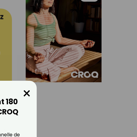
z
×
er
t 180
 CROQ
ivent
nnelle de