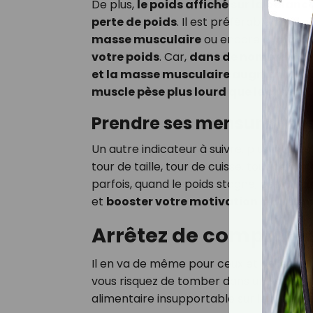
De plus,
le poids affiché sur la balanc
perte de poids
. Il est préférable de r
masse musculaire
ou encore la
masse
votre poids
. Car,
dans de nombreux cas
et la masse musculaire augmente c
muscle pèse plus lourd que le gras.
Prendre ses mensuration
Un autre indicateur à suivre, plus intér
tour de taille, tour de cuisse, tour de ha
parfois, quand le poids stagne, ces mes
et
booster votre motivation à continu
Arrêtez de compter l
Il en va de même pour ceux et celles qu
vous risquez de tomber dans une spirale 
alimentaire insupportable sur le long te