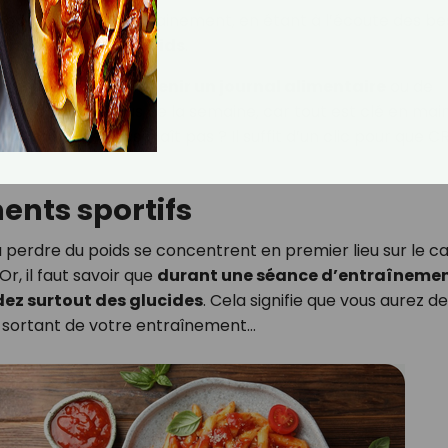
apprend à manger sainement, en étant à l’écoute des be
ser la perte de poids
.
même
pas besoin de tenir un journal alimentaire
ou de
tion de vos menus de la semaine, car tout est clé en mai
. Un menu ne vous plaît pas ? Il suffit d’un clic pour que 
ents sportifs
erdre du poids se concentrent en premier lieu sur le ca
Or, il faut savoir que
durant une séance d’entraîneme
dez surtout des glucides
. Cela signifie que vous aurez d
en sortant de votre entraînement…