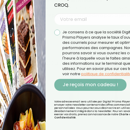
pas devenir un obsessionnel de la balance
. En effet, à
CROQ.
oids tous les jours, voire plusieurs fois par jour, on devie
Se focaliser sur votre poids ne vous aidera pas à per
Je consens à ce que la société Digi
Prisma Players analyse le taux d'ou
des courriels pour mesurer et optim
performances des campagnes. No
pourrons savoir si vous ouvrez les co
l'heure à laquelle vous le faites ains
des informations sur le terminal qu
utilisez. Pour en savoir plus sur ces 
voir notre
politique de confidentialit
Je reçois mon cadeau !
Votre adresse email sera utilisée par Digital Prisma Playe
envoyer votre newsletter contenant des offres commercial
personnalisées. Vous pourrez vous désinscrire en utilisan
ur, il faut donc savoir lâcher un peu la balance, car pl
désabonnement intégré dans la newsletter. Pour en savoi
exercer vos droits, prenez connaissance de notre
Charte 
Confidentialité
.
ut sembler inaccessible.