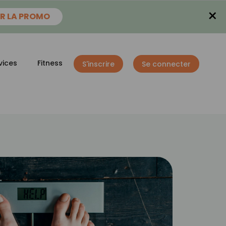
×
R LA PROMO
vices
Fitness
S'inscrire
Se connecter