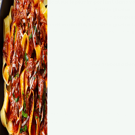
e est loin d’être l’indicateur le plus important dans v
egarder du côté des indicateurs comme la
masse grasse
, l
 hydrique
, qui vous permettront de davantage
compre
, le poids stagne mais en réalité, la masse grasse 
onsidérablement
. On ne le répètera jamais assez mais l
e
s
essant que le poids en lui-même, ce sont
vos mensuration
nches, tour de mollets, tour de bras, tour de poitrine… Car
ures, elles, évoluent. Cela peut vous donner du baume au
er vos efforts
.
es calories
i comptent constamment les calories des aliments ingéré
infernale et invivable qui rendra tout rééquilibrage
rme.