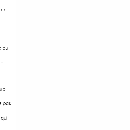
ment
a ou
re
oup
z pas
 qui