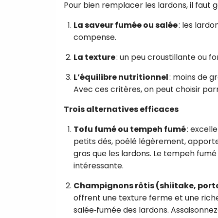
Pour bien remplacer les lardons, il faut g
La saveur fumée ou salée
: les lardo
compense.
La texture
: un peu croustillante ou 
L’équilibre nutritionnel
: moins de gr
Avec ces critères, on peut choisir par
Trois alternatives efficaces
Tofu fumé ou tempeh fumé
: excell
petits dés, poêlé légèrement, apporte
gras que les lardons. Le tempeh fumé 
intéressante.
Champignons rôtis (shiitake, port
offrent une texture ferme et une ric
salée‑fumée des lardons. Assaisonnez