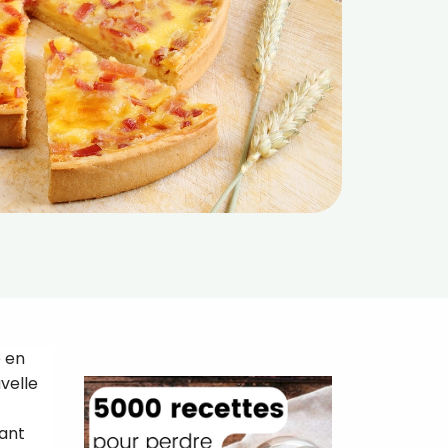
e en
velle
vant