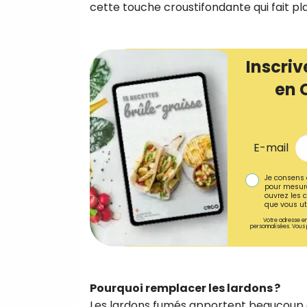
cette touche croustifondante qui fait plais
Inscriv
en 
E-mail
Je consens 
pour mesure
ouvrez les c
que vous uti
Votre adresse em
personnalisées. Vous 
Pourquoi remplacer les lardons ?
Les lardons fumés apportent beaucoup