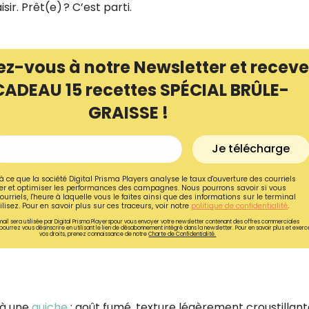
ir. Prêt(e) ? C’est parti.
ez-vous à notre Newsletter et receve
CADEAU 15 recettes SPÉCIAL BRÛLE-
GRAISSE !
Je télécharge
à ce que la société Digital Prisma Players analyse le taux d'ouverture des courriels
r et optimiser les performances des campagnes. Nous pourrons savoir si vous
ourriels, l'heure à laquelle vous le faites ainsi que des informations sur le terminal
lisez. Pour en savoir plus sur ces traceurs, voir notre
politique de confidentialité
.
ail sera utilisée par Digital Prisma Playerspour vous envoyer votre newsletter contenant des offres commerciales
pourrez vous désinscrire en utilisant le lien de désabonnement intégré dans la newsletter. Pour en savoir plus et exerc
vos droits, prenez connaissance de notre
Charte de Confidentialité.
 à une
quiche
: goût fumé, texture légèrement croustillant