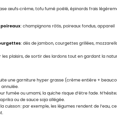
base œufs‑crème, tofu fumé poêlé, épinards frais légère
 poireaux
: champignons rôtis, poireaux fondus, appareil
ourgettes
: dés de jambon, courgettes grillées, mozzarell
es plaisirs, de sortir des lardons tout en gardant la natu
nsuite une garniture hyper grasse (crème entière + beauc
 annulée.
eur fumée ou umami, la quiche risque d’être fade. N’hésite
aprika ou de sauce soja allégée.
 la cuisson : par exemple, les légumes rendent de l’eau, ce
t.