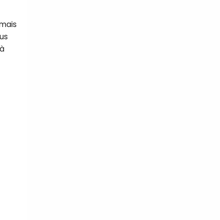
 mais
us
 à