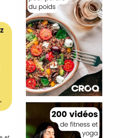
z
er
e, et