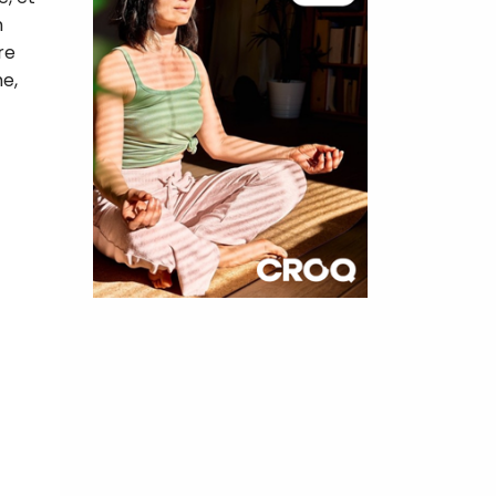
n
re
he,
×
t 180
 CROQ
nnelle de