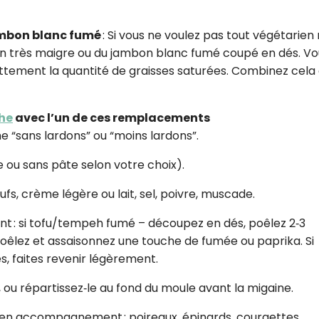
ambon blanc fumé
: Si vous ne voulez pas tout végétarien
on très maigre ou du jambon blanc fumé coupé en dés. Vo
ttement la quantité de graisses saturées. Combinez cela
he
avec l’un de ces remplacements
 “sans lardons” ou “moins lardons”.
e ou sans pâte selon votre choix).
ufs, crème légère ou lait, sel, poivre, muscade.
t : si tofu/tempeh fumé – découpez en dés, poêlez 2‑3
oêlez et assaisonnez une touche de fumée ou paprika. Si
 faites revenir légèrement.
 ou répartissez‑le au fond du moule avant la migaine.
en accompagnement : poireaux, épinards, courgettes,