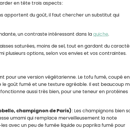
arder en tête trois aspects :
CROQ.
ns apportent du goût, il faut chercher un substitut qui
Je consens à ce que la société Digi
fondante, un contraste intéressant dans la
quiche
.
Prisma Players analyse le taux d'ou
des courriels pour mesurer et optim
aisses saturées, moins de sel, tout en gardant du caractè
performances des campagnes. No
mi plusieurs options, selon vos envies et vos contraintes.
pourrons savoir si vous ouvrez les co
l'heure à laquelle vous le faites ains
des informations sur le terminal qu
utilisez. Pour en savoir plus sur ces 
voir notre
politique de confidentialit
ent pour une version végétarienne. Le tofu fumé, coupé en
 le goût fumé et une texture agréable. Il est beaucoup m
Je reçois mon cadeau !
fonctionne aussi très bien, pour une teneur en protéines
Votre adresse email sera utilisée par Digital Prisma Playe
envoyer votre newsletter contenant des offres commercial
personnalisées. Vous pourrez vous désinscrire en utilisan
obello, champignon de Paris)
: Les champignons bien sa
désabonnement intégré dans la newsletter. Pour en savoi
exercer vos droits, prenez connaissance de notre
Charte 
hesse umami qui remplace merveilleusement la note
Confidentialité
.
‑les avec un peu de fumée liquide ou paprika fumé pour