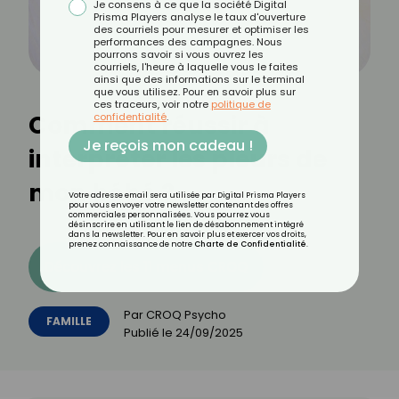
Je consens à ce que la société Digital
Prisma Players analyse le taux d'ouverture
des courriels pour mesurer et optimiser les
performances des campagnes. Nous
pourrons savoir si vous ouvrez les
courriels, l'heure à laquelle vous le faites
ainsi que des informations sur le terminal
que vous utilisez. Pour en savoir plus sur
ces traceurs, voir notre
politique de
Comment réussir à
confidentialité
.
Je reçois mon cadeau !
interpréter les pleurs de
mon bébé ?
Votre adresse email sera utilisée par Digital Prisma Players
pour vous envoyer votre newsletter contenant des offres
commerciales personnalisées. Vous pourrez vous
désinscrire en utilisant le lien de désabonnement intégré
dans la newsletter. Pour en savoir plus et exercer vos droits,
prenez connaissance de notre
Charte de Confidentialité
.
Découvrez les 11 menus CROQ
Par
CROQ Psycho
FAMILLE
Publié le
24/09/2025