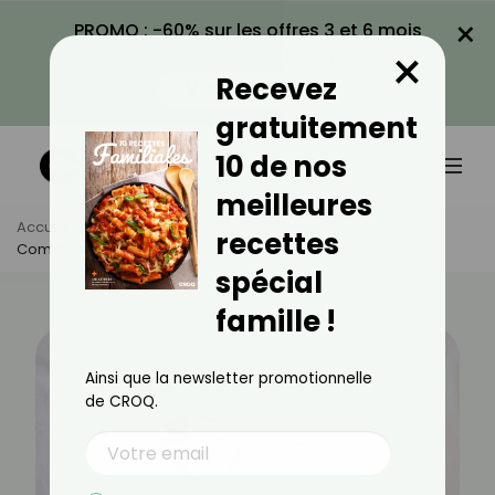
×
PROMO : -60% sur les offres 3 et 6 mois
×
avec le code CROQ60
Recevez
VOIR LA PROMO
gratuitement
10 de nos
meilleures
Accueil
Actus
Famille
recettes
Comment Réussir À Interpréter Les Pleurs De Mon Bébé ?
spécial
famille !
Ainsi que la newsletter promotionnelle
de CROQ.