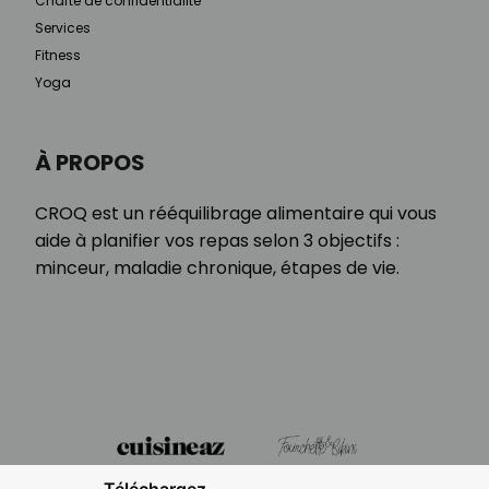
Charte de confidentialité
Services
Fitness
Yoga
À PROPOS
CROQ est un rééquilibrage alimentaire qui vous
aide à planifier vos repas selon 3 objectifs :
minceur, maladie chronique, étapes de vie.