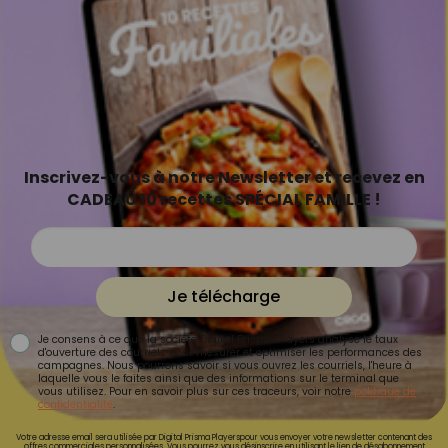
Inscrivez-vous à notre Newsletter et recevez en
CADEAU 10 recettes SPÉCIAL FAMILLE !
Je télécharge
Je consens à ce que la société Digital Prisma Players analyse le taux
d'ouverture des courriels pour mesurer et optimiser les performances des
campagnes. Nous pourrons savoir si vous ouvrez les courriels, l'heure à
laquelle vous le faites ainsi que des informations sur le terminal que
vous utilisez. Pour en savoir plus sur ces traceurs, voir notre
politique de
confidentialité
.
Votre adresse email sera utilisée par Digital Prisma Playerspour vous envoyer votre newsletter contenant des
offres commerciales personnalisées. Vous pourrez vous désinscrire en utilisant le lien de désabonnement