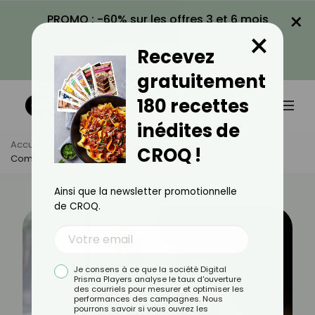
×
PROMO : -60% sur les offres 3 et 6 mois
×
avec le code CROQ60
Recevez
VOIR LA PROMO
gratuitement
180 recettes
inédites de
Accueil
Actus
Quotidien
CROQ !
Comment Rompre Une Amitié En Douceur ?
Ainsi que la newsletter promotionnelle
de CROQ.
Je consens à ce que la société Digital
Prisma Players analyse le taux d'ouverture
des courriels pour mesurer et optimiser les
performances des campagnes. Nous
pourrons savoir si vous ouvrez les