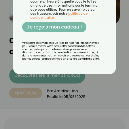
courriels, l'heure à laquelle vous le faites
ainsi que des informations sur le terminal
que vous utilisez. Pour en savoir plus sur
ces traceurs, voir notre
politique de
confidentialité
.
Je reçois mon cadeau !
Comment rompre une
Votre adresse email sera utilisée par Digital Prisma Players
pour vous envoyer votre newsletter contenant des offres
amitié en douceur ?
commerciales personnalisées. Vous pourrez vous
désinscrire en utilisant le lien de désabonnement intégré
dans la newsletter. Pour en savoir plus et exercer vos droits,
prenez connaissance de notre
Charte de Confidentialité
.
Découvrez les 11 menus CROQ
Par
Ameline Lieb
QUOTIDIEN
Publié le
05/08/2025