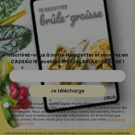
Inscrivez-vous à notre Newsletter et recevez en
CADEAU 15 recettes SPÉCIAL BRÛLE-GRAISSE !
Je télécharge
Je consens à ce que la société Digital Prisma Players analyse le taux
d'ouverture des courriels pour mesurer et optimiser les performances des
campagnes. Nous pourrons savoir si vous ouvrez les courriels, l'heure à
laquelle vous le faites ainsi que des informations sur le terminal que
vous utilisez. Pour en savoir plus sur ces traceurs, voir notre
politique de
confidentialité
.
Votre adresse email sera utilisée par Digital Prisma Playerspour vous envoyer votre newsletter contenant des