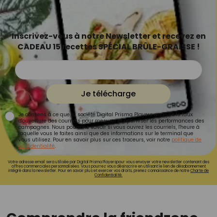
Inscrivez-vous à notre Newsletter et recevez en
CADEAU 15 recettes SPÉCIAL BRÛLE-GRAISSE !
Je télécharge
Je consens à ce que la société Digital Prisma Players analyse le taux
d'ouverture des courriels pour mesurer et optimiser les performances des
campagnes. Nous pourrons savoir si vous ouvrez les courriels, l'heure à
laquelle vous le faites ainsi que des informations sur le terminal que
vous utilisez. Pour en savoir plus sur ces traceurs, voir notre
politique de
confidentialité
.
Votre adresse email sera utilisée par Digital Prisma Playerspour vous envoyer votre newsletter contenant des
offres commerciales personnalisées. Vous pourrez vous désinscrire en utilisant le lien de désabonnement
intégré dans la newsletter. Pour en savoir plus et exercer vos droits, prenez connaissance de notre
Charte de
Confidentialité.