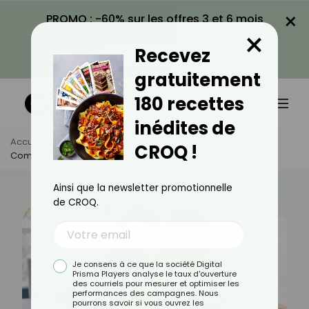
×
PROMO : -60% sur les offres 3 et 6 mois
×
avec le code CROQ60
Recevez
VOIR LA PROMO
gratuitement
180 recettes
inédites de
Accueil
Actus
Quotidien
CROQ !
Comment Sortir De La Friendzone ?
Ainsi que la newsletter promotionnelle
de CROQ.
Je consens à ce que la société Digital
Prisma Players analyse le taux d'ouverture
des courriels pour mesurer et optimiser les
performances des campagnes. Nous
pourrons savoir si vous ouvrez les