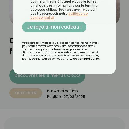
courriels, l'heure à laquelle vous le faites
ainsi que des informations sur le terminal
que vous utilisez. Pour en savoir plus sur
ces traceurs, voir notre
politique de
confidentialité
.
Je reçois mon cadeau !
Comment sortir de la
Votre adresse email sera utilisée par Digital Prisma Players
pour vous envoyer votre newsletter contenant des offres
friendzone ?
commerciales personnalisées. Vous pourrez vous
désinscrire en utilisant le lien de désabonnement intégré
dans la newsletter. Pour en savoir plus et exercer vos droits,
prenez connaissance de notre
Charte de Confidentialité
.
Découvrez les 11 menus CROQ
Par
Ameline Lieb
QUOTIDIEN
Publié le
27/08/2025