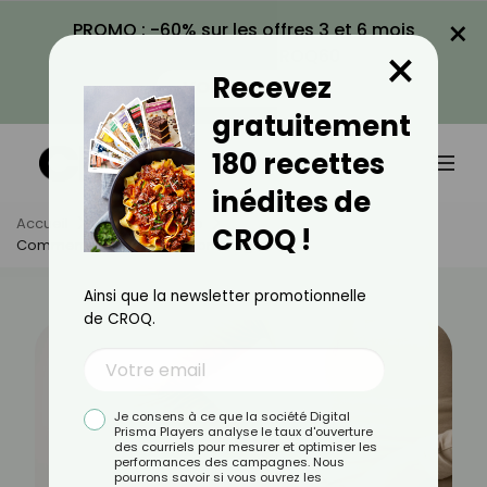
×
PROMO : -60% sur les offres 3 et 6 mois
×
avec le code CROQ60
Recevez
VOIR LA PROMO
gratuitement
180 recettes
inédites de
Accueil
Actus
Santé
CROQ !
Comment Soulager Une Lombalgie ?
Ainsi que la newsletter promotionnelle
de CROQ.
Je consens à ce que la société Digital
Prisma Players analyse le taux d'ouverture
des courriels pour mesurer et optimiser les
performances des campagnes. Nous
pourrons savoir si vous ouvrez les