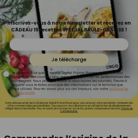
Inscrivez-vous à notre Newsletter et recevez en
CADEAU 15 recettes SPÉCIAL BRÛLE-GRAISSE !
Je télécharge
Je consens à ce que la société Digital Prisma Players analyse le taux
d'ouverture des courriels pour mesurer et optimiser les performances des
campagnes. Nous pourrons savoir si vous ouvrez les courriels, l'heure à
laquelle vous le faites ainsi que des informations sur le terminal que
vous utilisez. Pour en savoir plus sur ces traceurs, voir notre
politique de
confidentialité
.
Votre adresse email sera utilisée par Digital Prisma Playerspour vous envoyer votre newsletter contenant des
offres commerciales personnalisées. Vous pourrez vous désinscrire en utilisant le lien de désabonnement
intégré dans la newsletter. Pour en savoir plus et exercer vos droits, prenez connaissance de notre
Charte de
Confidentialité.