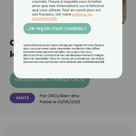
courriels, l'heure à laquelle vous le faites
ainsi que des informations sur le terminal
que vous utilisez. Pour en savoir plus sur
ces traceurs, voir notre
politique de
confidentialité
.
Je reçois mon cadeau !
Comment soulager une
Votre adresse email sera utilisée par Digital Prisma Players
pour vous envoyer votre newsletter contenant des offres
lombalgie ?
commerciales personnalisées. Vous pourrez vous
désinscrire en utilisant le lien de désabonnement intégré
dans la newsletter. Pour en savoir plus et exercer vos droits,
prenez connaissance de notre
Charte de Confidentialité
.
Découvrez les 11 menus CROQ
Par
CROQ Bien-être
SANTÉ
Publié le
03/05/2025