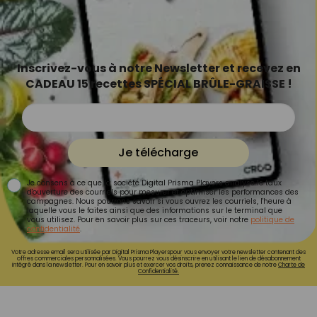
Inscrivez-vous à notre Newsletter et recevez en
CADEAU 15 recettes SPÉCIAL BRÛLE-GRAISSE !
Je télécharge
Je consens à ce que la société Digital Prisma Players analyse le taux
d'ouverture des courriels pour mesurer et optimiser les performances des
campagnes. Nous pourrons savoir si vous ouvrez les courriels, l'heure à
laquelle vous le faites ainsi que des informations sur le terminal que
vous utilisez. Pour en savoir plus sur ces traceurs, voir notre
politique de
confidentialité
.
Votre adresse email sera utilisée par Digital Prisma Playerspour vous envoyer votre newsletter contenant des
offres commerciales personnalisées. Vous pourrez vous désinscrire en utilisant le lien de désabonnement
intégré dans la newsletter. Pour en savoir plus et exercer vos droits, prenez connaissance de notre
Charte de
Confidentialité.