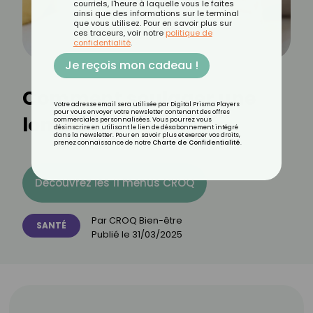
courriels, l'heure à laquelle vous le faites
ainsi que des informations sur le terminal
que vous utilisez. Pour en savoir plus sur
ces traceurs, voir notre
politique de
confidentialité
.
Je reçois mon cadeau !
Comment soulager une
Votre adresse email sera utilisée par Digital Prisma Players
pour vous envoyer votre newsletter contenant des offres
lombalgie ?
commerciales personnalisées. Vous pourrez vous
désinscrire en utilisant le lien de désabonnement intégré
dans la newsletter. Pour en savoir plus et exercer vos droits,
prenez connaissance de notre
Charte de Confidentialité
.
Découvrez les 11 menus CROQ
Par
CROQ Bien-être
SANTÉ
Publié le
31/03/2025