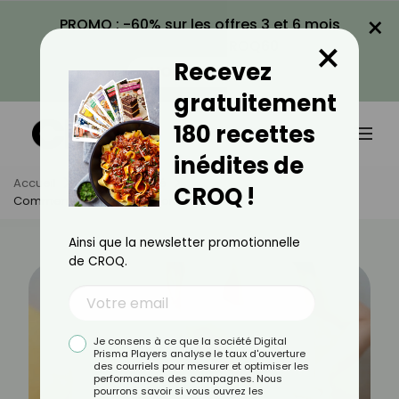
×
PROMO : -60% sur les offres 3 et 6 mois
×
avec le code CROQ60
Recevez
VOIR LA PROMO
gratuitement
180 recettes
inédites de
Accueil
Actus
Santé
CROQ !
Comment Soulager Une Lombalgie ?
Ainsi que la newsletter promotionnelle
de CROQ.
Je consens à ce que la société Digital
Prisma Players analyse le taux d'ouverture
des courriels pour mesurer et optimiser les
performances des campagnes. Nous
pourrons savoir si vous ouvrez les