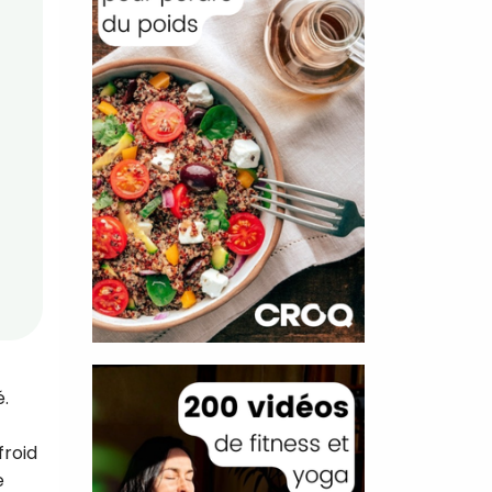
é.
froid
e