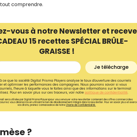
r tout comprendre.
ez-vous à notre Newsletter et receve
CADEAU 15 recettes SPÉCIAL BRÛLE-
GRAISSE !
Je télécharge
à ce que la société Digital Prisma Players analyse le taux d'ouverture des courriels
r et optimiser les performances des campagnes. Nous pourrons savoir si vous
ourriels, l'heure à laquelle vous le faites ainsi que des informations sur le terminal
lisez. Pour en savoir plus sur ces traceurs, voir notre
politique de confidentialité
.
Recevez gratuitemen
ail sera utilisée par Digital Prisma Playerspour vous envoyer votre newsletter contenant des offres commerciales
pourrez vous désinscrire en utilisant le lien de désabonnement intégré dans la newsletter. Pour en savoir plus et exerc
vos droits, prenez connaissance de notre
Charte de Confidentialité.
recettes inédites de
!
rmèse ?
Ainsi que la newsletter promotio