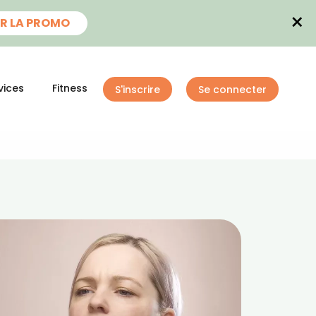
×
R LA PROMO
vices
Fitness
S'inscrire
Se connecter