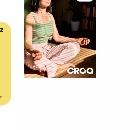
z
×
t 180
er
 CROQ
nnelle de