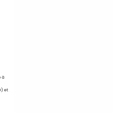
e à
) et