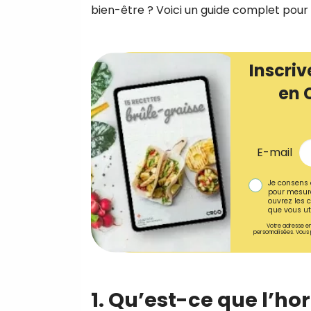
bien-être ? Voici un guide complet pou
Inscriv
en 
E-mail
Je consens 
pour mesure
ouvrez les c
que vous uti
Votre adresse em
personnalisées. Vous 
1. Qu’est-ce que l’ho