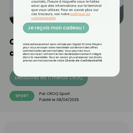
courriels, l'heure à laquelle vous le faites
ainsi que des informations sur le terminal
que vous utilisez. Pour en savoir plus sur
ces traceurs, voir notre
politique de
confidentialité
.
Je reçois mon cadeau !
Comment travailler les
Votre adresse email sera utilisée par Digital Prisma Players
pour vous envoyer votre newsletter contenant des offres
abdos profonds ?
commerciales personnalisées. Vous pourrez vous
désinscrire en utilisant le lien de désabonnement intégré
dans la newsletter. Pour en savoir plus et exercer vos droits,
prenez connaissance de notre
Charte de Confidentialité
.
Découvrez les 11 menus CROQ
Par
CROQ Sport
SPORT
Publié le
08/04/2025