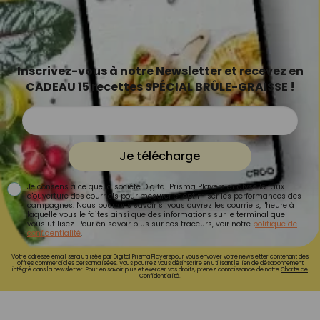
Inscrivez-vous à notre Newsletter et recevez en
CADEAU 15 recettes SPÉCIAL BRÛLE-GRAISSE !
Je télécharge
Je consens à ce que la société Digital Prisma Players analyse le taux
d'ouverture des courriels pour mesurer et optimiser les performances des
campagnes. Nous pourrons savoir si vous ouvrez les courriels, l'heure à
laquelle vous le faites ainsi que des informations sur le terminal que
vous utilisez. Pour en savoir plus sur ces traceurs, voir notre
politique de
confidentialité
.
Votre adresse email sera utilisée par Digital Prisma Playerspour vous envoyer votre newsletter contenant des
offres commerciales personnalisées. Vous pourrez vous désinscrire en utilisant le lien de désabonnement
intégré dans la newsletter. Pour en savoir plus et exercer vos droits, prenez connaissance de notre
Charte de
Confidentialité.