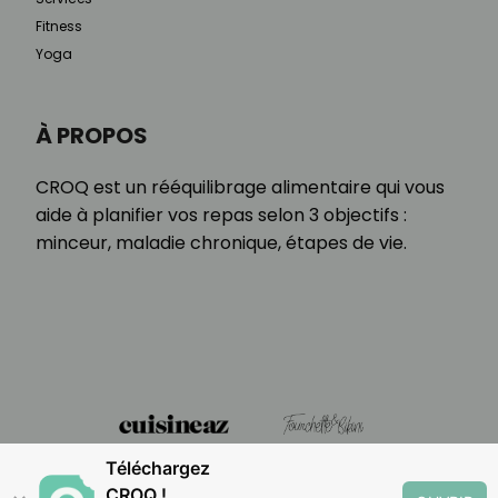
Fitness
Yoga
À PROPOS
CROQ est un rééquilibrage alimentaire qui vous
aide à planifier vos repas selon 3 objectifs :
minceur, maladie chronique, étapes de vie.
Téléchargez
CROQ !