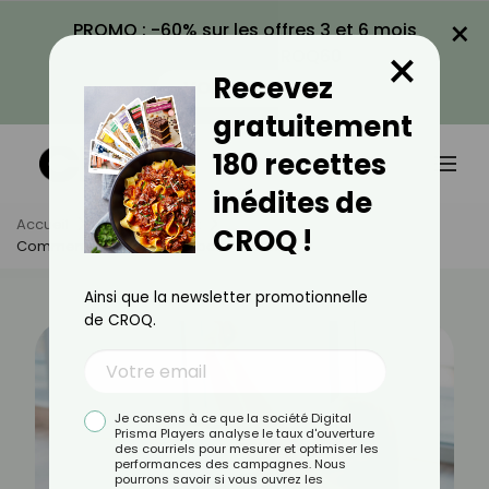
×
PROMO : -60% sur les offres 3 et 6 mois
×
avec le code CROQ60
Recevez
VOIR LA PROMO
gratuitement
180 recettes
inédites de
Accueil
Actus
Sport
CROQ !
Comment Travailler Les Abdos Profonds ?
Ainsi que la newsletter promotionnelle
de CROQ.
Je consens à ce que la société Digital
Prisma Players analyse le taux d'ouverture
des courriels pour mesurer et optimiser les
performances des campagnes. Nous
pourrons savoir si vous ouvrez les