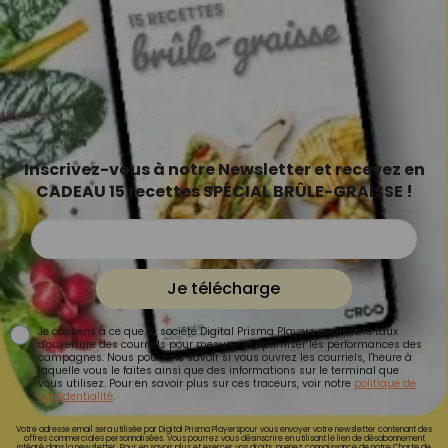
Inscrivez-vous à notre Newsletter et recevez en
CADEAU 15 recettes SPÉCIAL BRÛLE-GRAISSE !
Je télécharge
Je consens à ce que la société Digital Prisma Players analyse le taux
d'ouverture des courriels pour mesurer et optimiser les performances des
campagnes. Nous pourrons savoir si vous ouvrez les courriels, l'heure à
laquelle vous le faites ainsi que des informations sur le terminal que
vous utilisez. Pour en savoir plus sur ces traceurs, voir notre
politique de
confidentialité
.
Votre adresse email sera utilisée par Digital Prisma Playerspour vous envoyer votre newsletter contenant des
offres commerciales personnalisées. Vous pourrez vous désinscrire en utilisant le lien de désabonnement
intégré dans la newsletter. Pour en savoir plus et exercer vos droits, prenez connaissance de notre
Charte de