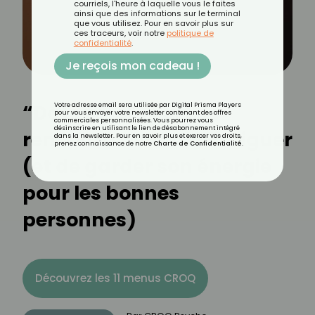
courriels, l'heure à laquelle vous le faites
ainsi que des informations sur le terminal
que vous utilisez. Pour en savoir plus sur
ces traceurs, voir notre
politique de
confidentialité
.
Je reçois mon cadeau !
“Date zéro” : l’art de
Votre adresse email sera utilisée par Digital Prisma Players
pour vous envoyer votre newsletter contenant des offres
commerciales personnalisées. Vous pourrez vous
désinscrire en utilisant le lien de désabonnement intégré
rencontrer sans se fatiguer
dans la newsletter. Pour en savoir plus et exercer vos droits,
prenez connaissance de notre
Charte de Confidentialité
.
(et de garder son énergie
pour les bonnes
personnes)
Découvrez les 11 menus CROQ