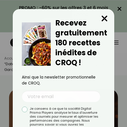
×
PROMO : -60% sur les offres 3 et 6 mois
×
avec le code CROQ60
Recevez
VOIR LA PROMO
gratuitement
180 recettes
inédites de
Accueil
Actus
Psychologie
CROQ !
“Date Zéro” : L’art De Rencontrer Sans Se Fatiguer (et De
Garder Son Énergie Pour Les Bonnes Personnes)
Ainsi que la newsletter promotionnelle
de CROQ.
Je consens à ce que la société Digital
Prisma Players analyse le taux d'ouverture
des courriels pour mesurer et optimiser les
performances des campagnes. Nous
pourrons savoir si vous ouvrez les