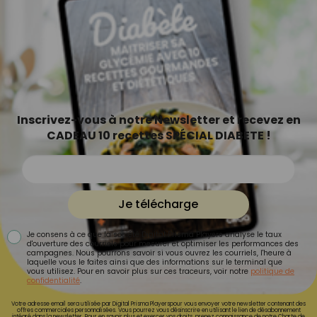
Inscrivez-vous à notre Newsletter et recevez en
CADEAU 10 recettes SPÉCIAL DIABETE !
Je télécharge
Je consens à ce que la société Digital Prisma Players analyse le taux
d'ouverture des courriels pour mesurer et optimiser les performances des
campagnes. Nous pourrons savoir si vous ouvrez les courriels, l'heure à
laquelle vous le faites ainsi que des informations sur le terminal que
vous utilisez. Pour en savoir plus sur ces traceurs, voir notre
politique de
confidentialité
.
Votre adresse email sera utilisée par Digital Prisma Playerspour vous envoyer votre newsletter contenant des
offres commerciales personnalisées. Vous pourrez vous désinscrire en utilisant le lien de désabonnement
intégré dans la newsletter. Pour en savoir plus et exercer vos droits, prenez connaissance de notre
Charte de