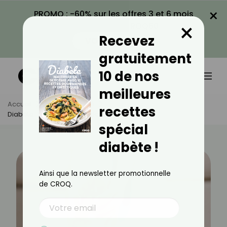
×
PROMO : -60% sur les offres 3 et 6 mois
×
avec le code CROQ60
Recevez
VOIR LA PROMO
gratuitement
10 de nos
meilleures
Accueil
Actus
Santé
recettes
Diabète : Pourquoi Regarder Ses Pieds ?
spécial
diabète !
Ainsi que la newsletter promotionnelle
de CROQ.