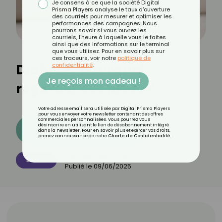
Je consens à ce que la société Digital
Prisma Players analyse le taux d'ouverture
des courriels pour mesurer et optimiser les
performances des campagnes. Nous
pourrons savoir si vous ouvrez les
courriels, l'heure à laquelle vous le faites
ainsi que des informations sur le terminal
que vous utilisez. Pour en savoir plus sur
ces traceurs, voir notre
politique de
Diabète : pourquoi
confidentialité
.
Je reçois mon cadeau !
regarder ses pieds ?
Votre adresse email sera utilisée par Digital Prisma Players
pour vous envoyer votre newsletter contenant des offres
commerciales personnalisées. Vous pourrez vous
désinscrire en utilisant le lien de désabonnement intégré
Découvrez les 11 menus CROQ
dans la newsletter. Pour en savoir plus et exercer vos droits,
prenez connaissance de notre
Charte de Confidentialité
.
Par
CROQ Bien-être
SANTÉ
Publié le
09/06/2025