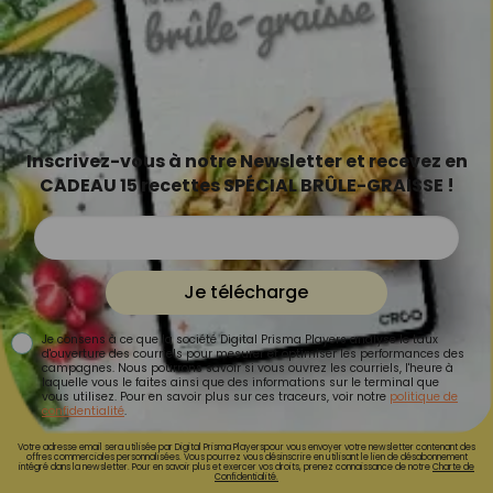
Inscrivez-vous à notre Newsletter et recevez en
CADEAU 15 recettes SPÉCIAL BRÛLE-GRAISSE !
Je télécharge
Je consens à ce que la société Digital Prisma Players analyse le taux
d'ouverture des courriels pour mesurer et optimiser les performances des
campagnes. Nous pourrons savoir si vous ouvrez les courriels, l'heure à
laquelle vous le faites ainsi que des informations sur le terminal que
vous utilisez. Pour en savoir plus sur ces traceurs, voir notre
politique de
confidentialité
.
Votre adresse email sera utilisée par Digital Prisma Playerspour vous envoyer votre newsletter contenant des
offres commerciales personnalisées. Vous pourrez vous désinscrire en utilisant le lien de désabonnement
intégré dans la newsletter. Pour en savoir plus et exercer vos droits, prenez connaissance de notre
Charte de
Confidentialité.