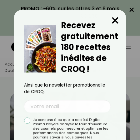
×
PROMO : -60% sur les offres 3 et 6 mois
×
avec le code CROQ60
Recevez
VOIR LA PROMO
gratuitement
180 recettes
inédites de
Accueil
Actus
Santé
CROQ !
Douleurs Aux Mains : Qu'est-Ce Que Ça Signifie ?
Ainsi que la newsletter promotionnelle
de CROQ.
Je consens à ce que la société Digital
Prisma Players analyse le taux d'ouverture
des courriels pour mesurer et optimiser les
performances des campagnes. Nous
pourrons savoir si vous ouvrez les