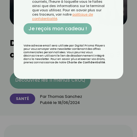
courriels, l'heure à laquelle vous le faites
ainsi que des informations sur le terminal
que vous utilisez. Pour en savoir plus sur
ces traceurs, voir notre
politique de
confidentialité
.
Je reçois mon cadeau !
Douleurs aux mains :
Votre adresse email sera utilisée par Digital Prisma Players
pour vous envoyer votre newsletter contenant des offres
qu'est-ce que ça signifie ?
commerciales personnalisées. Vous pourrez vous
désinscrire en utilisant le lien de désabonnement intégré
dans la newsletter. Pour en savoir plus et exercer vos droits,
prenez connaissance de notre
Charte de Confidentialité
.
Découvrez les 11 menus CROQ
Par
Thomas Sanchez
SANTÉ
Publié le
18/06/2024