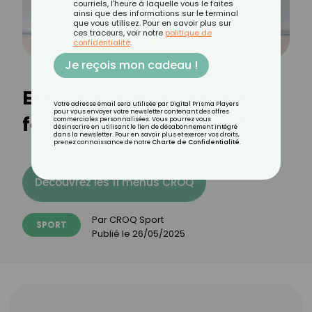
courriels, l'heure à laquelle vous le faites
ainsi que des informations sur le terminal
que vous utilisez. Pour en savoir plus sur
ces traceurs, voir notre
politique de
confidentialité
.
Je reçois mon cadeau !
Est-ce que le Pilates peut
Votre adresse email sera utilisée par Digital Prisma Players
pour vous envoyer votre newsletter contenant des offres
faire gonfler le ventre ?
commerciales personnalisées. Vous pourrez vous
désinscrire en utilisant le lien de désabonnement intégré
dans la newsletter. Pour en savoir plus et exercer vos droits,
prenez connaissance de notre
Charte de Confidentialité
.
Découvrez les 11 menus CROQ
Par
CROQ Sport
SPORT
Publié le
26/05/2025