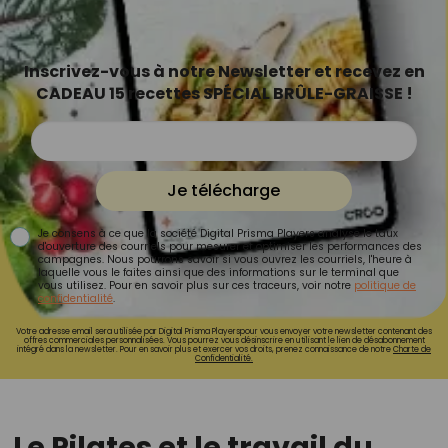
Inscrivez-vous à notre Newsletter et recevez en
CADEAU 15 recettes SPÉCIAL BRÛLE-GRAISSE !
Je télécharge
Je consens à ce que la société Digital Prisma Players analyse le taux
d'ouverture des courriels pour mesurer et optimiser les performances des
campagnes. Nous pourrons savoir si vous ouvrez les courriels, l'heure à
laquelle vous le faites ainsi que des informations sur le terminal que
vous utilisez. Pour en savoir plus sur ces traceurs, voir notre
politique de
confidentialité
.
Votre adresse email sera utilisée par Digital Prisma Playerspour vous envoyer votre newsletter contenant des
offres commerciales personnalisées. Vous pourrez vous désinscrire en utilisant le lien de désabonnement
intégré dans la newsletter. Pour en savoir plus et exercer vos droits, prenez connaissance de notre
Charte de
Confidentialité.
Le Pilates et le travail du