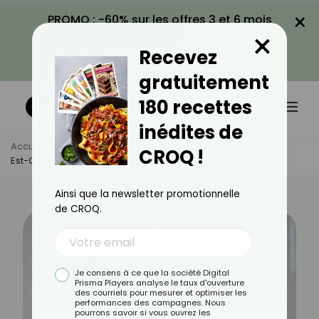
×
PROMO : -60% sur les offres 3 et 6 mois
×
avec le code CROQ60
Recevez
VOIR LA PROMO
gratuitement
180 recettes
inédites de
Accueil
Actus
Sport
CROQ !
Est-Ce Que Le Pilates Peut Faire Gonfler Le Ventre ?
Ainsi que la newsletter promotionnelle
de CROQ.
Je consens à ce que la société Digital
Prisma Players analyse le taux d'ouverture
des courriels pour mesurer et optimiser les
performances des campagnes. Nous
pourrons savoir si vous ouvrez les