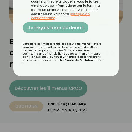
courriels, l'heure à laquelle vous le faites
ainsi que des informations sur le terminal
que vous utilisez. Pour en savoir plus sur
ces traceurs, voir notre
politique de
confidentialité
.
Je reçois mon cadeau !
Est-ce vraiment utile
Votre adresse email sera utilisée par Digital Prisma Players
pour vous envoyer votre newsletter contenant des offres
d’avoir une hotte dans sa
commerciales personnalisées. Vous pourrez vous
désinscrire en utilisant le lien de désabonnement intégré
dans la newsletter. Pour en savoir plus et exercer vos droits,
maison ?
prenez connaissance de notre
Charte de Confidentialité
.
Découvrez les 11 menus CROQ
Par
CROQ Bien-être
QUOTIDIEN
Publié le
23/07/2025