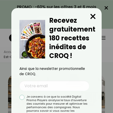
×
PROMO : -60% sur les offres 3 et 6 mois
×
avec le code CROQ60
Recevez
VOIR LA PROMO
gratuitement
180 recettes
inédites de
Accueil
Actus
Quotidien
CROQ !
Est-Ce Vraiment Utile D’avoir Une Hotte Dans Sa Maison ?
Ainsi que la newsletter promotionnelle
de CROQ.
Je consens à ce que la société Digital
Prisma Players analyse le taux d'ouverture
des courriels pour mesurer et optimiser les
performances des campagnes. Nous
pourrons savoir si vous ouvrez les