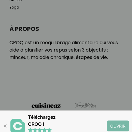
Yoga
À PROPOS
CROQ est un rééquilibrage alimentaire qui vous
aide à planifier vos repas selon 3 objectifs :
minceur, maladie chronique, étapes de vie.
Téléchargez
CROQ !
✕
OUVRIR