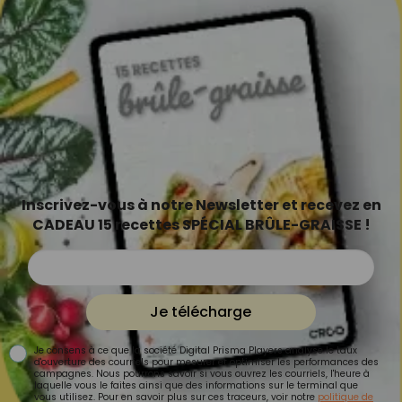
Inscrivez-vous à notre Newsletter et recevez en
CADEAU 15 recettes SPÉCIAL BRÛLE-GRAISSE !
Je télécharge
Je consens à ce que la société Digital Prisma Players analyse le taux
d'ouverture des courriels pour mesurer et optimiser les performances des
campagnes. Nous pourrons savoir si vous ouvrez les courriels, l'heure à
laquelle vous le faites ainsi que des informations sur le terminal que
vous utilisez. Pour en savoir plus sur ces traceurs, voir notre
politique de