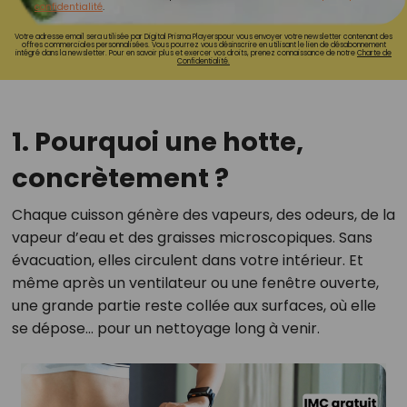
confidentialité
.
Votre adresse email sera utilisée par Digital Prisma Playerspour vous envoyer votre newsletter contenant des
offres commerciales personnalisées. Vous pourrez vous désinscrire en utilisant le lien de désabonnement
intégré dans la newsletter. Pour en savoir plus et exercer vos droits, prenez connaissance de notre
Charte de
Confidentialité.
1. Pourquoi une hotte,
concrètement ?
Chaque cuisson génère des vapeurs, des odeurs, de la
vapeur d’eau et des graisses microscopiques. Sans
évacuation, elles circulent dans votre intérieur. Et
même après un ventilateur ou une fenêtre ouverte,
une grande partie reste collée aux surfaces, où elle
se dépose… pour un nettoyage long à venir.