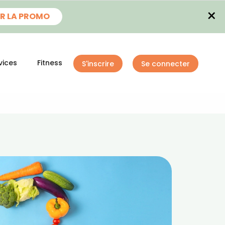
×
R LA PROMO
vices
Fitness
S'inscrire
Se connecter