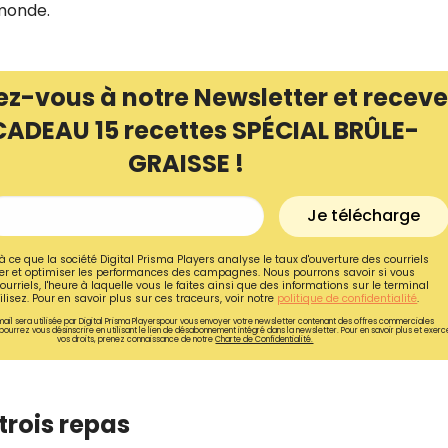
 monde.
ez-vous à notre Newsletter et receve
CADEAU 15 recettes SPÉCIAL BRÛLE-
GRAISSE !
Je télécharge
à ce que la société Digital Prisma Players analyse le taux d'ouverture des courriels
r et optimiser les performances des campagnes. Nous pourrons savoir si vous
ourriels, l'heure à laquelle vous le faites ainsi que des informations sur le terminal
lisez. Pour en savoir plus sur ces traceurs, voir notre
politique de confidentialité
.
ail sera utilisée par Digital Prisma Playerspour vous envoyer votre newsletter contenant des offres commerciales
pourrez vous désinscrire en utilisant le lien de désabonnement intégré dans la newsletter. Pour en savoir plus et exerc
vos droits, prenez connaissance de notre
Charte de Confidentialité.
 trois repas