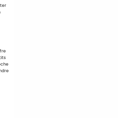
uter
n
fre
its
oche
ondre