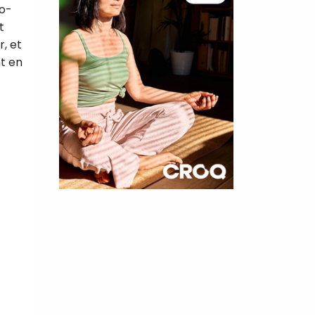
io-
t
r, et
t en
×
t 180
 CROQ
nnelle de