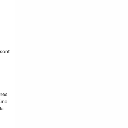
 sont
rmes
eûne
du