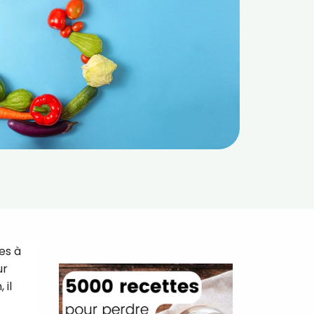
es à
ur
 il