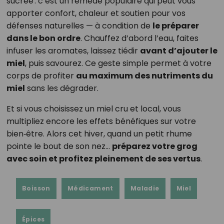
sucrée : c’est un remède populaire qui peut vous
apporter confort, chaleur et soutien pour vos
défenses naturelles — à condition de
le préparer
dans le bon ordre
. Chauffez d’abord l’eau, faites
infuser les aromates, laissez tiédir
avant d’ajouter le
miel
, puis savourez. Ce geste simple permet à votre
corps de profiter
au maximum des nutriments du
miel
sans les dégrader.
Et si vous choisissez un miel cru et local, vous
multipliez encore les effets bénéfiques sur votre
bien‑être. Alors cet hiver, quand un petit rhume
pointe le bout de son nez…
préparez votre grog
avec soin et profitez pleinement de ses vertus
.
Boisson
Médicament
Maladie
Miel
Épices