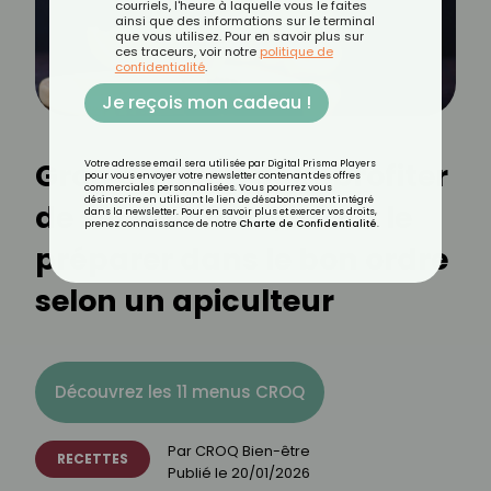
courriels, l'heure à laquelle vous le faites
ainsi que des informations sur le terminal
que vous utilisez. Pour en savoir plus sur
ces traceurs, voir notre
politique de
confidentialité
.
Je reçois mon cadeau !
Grog au miel : pour profiter
Votre adresse email sera utilisée par Digital Prisma Players
pour vous envoyer votre newsletter contenant des offres
commerciales personnalisées. Vous pourrez vous
désinscrire en utilisant le lien de désabonnement intégré
de ses bienfaits, il faut le
dans la newsletter. Pour en savoir plus et exercer vos droits,
prenez connaissance de notre
Charte de Confidentialité
.
préparer dans le bon ordre
selon un apiculteur
Découvrez les 11 menus CROQ
Par
CROQ Bien-être
RECETTES
Publié le
20/01/2026