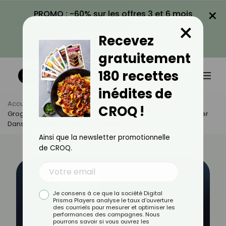
×
PROMO : -60% sur les offres 3 et 6 mois
×
avec le code CROQ60
Recevez
VOIR LA PROMO
gratuitement
180 recettes
inédites de
Accueil
Actus
Recettes
CROQ !
Grog Au Miel : Pour Profiter De Ses Bienfaits, Il Faut Le Préparer
Dans Le Bon Ordre Selon Un Apiculteur
Ainsi que la newsletter promotionnelle
de CROQ.
Je consens à ce que la société Digital
Prisma Players analyse le taux d'ouverture
des courriels pour mesurer et optimiser les
performances des campagnes. Nous
pourrons savoir si vous ouvrez les