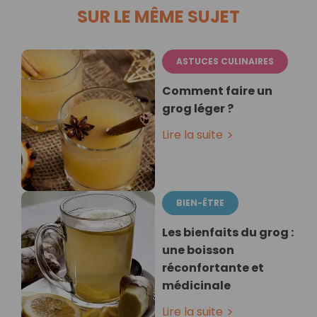
SUR LE MÊME SUJET
ASTUCES CULINAIRES
Comment faire un
grog léger ?
Lire la suite
BIEN-ÊTRE
Les bienfaits du grog :
une boisson
réconfortante et
médicinale
Lire la suite