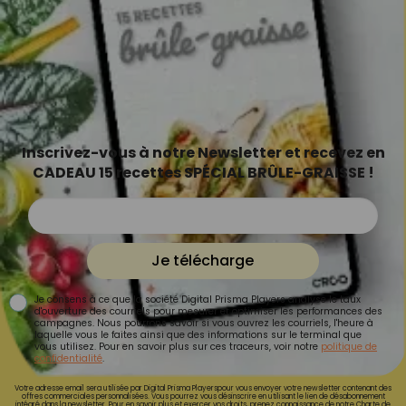
Inscrivez-vous à notre Newsletter et recevez en
CADEAU 15 recettes SPÉCIAL BRÛLE-GRAISSE !
Je télécharge
Je consens à ce que la société Digital Prisma Players analyse le taux
d'ouverture des courriels pour mesurer et optimiser les performances des
campagnes. Nous pourrons savoir si vous ouvrez les courriels, l'heure à
laquelle vous le faites ainsi que des informations sur le terminal que
vous utilisez. Pour en savoir plus sur ces traceurs, voir notre
politique de
confidentialité
.
Votre adresse email sera utilisée par Digital Prisma Playerspour vous envoyer votre newsletter contenant des
offres commerciales personnalisées. Vous pourrez vous désinscrire en utilisant le lien de désabonnement
intégré dans la newsletter. Pour en savoir plus et exercer vos droits, prenez connaissance de notre
Charte de