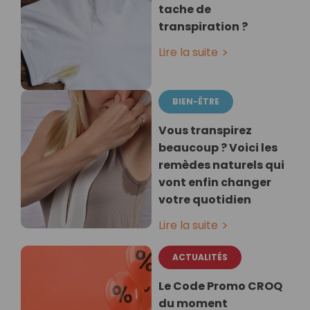
tache de
transpiration ?
Lire la suite
BIEN-ÊTRE
Vous transpirez
beaucoup ? Voici les
remèdes naturels qui
vont enfin changer
votre quotidien
Lire la suite
ACTUALITÉS
Le Code Promo CROQ
du moment