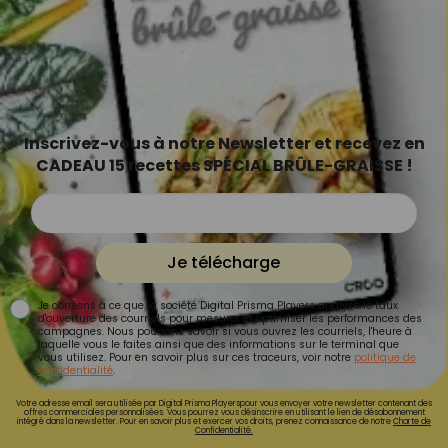
Inscrivez-vous à notre Newsletter et recevez en
CADEAU 15 recettes SPÉCIAL BRÛLE-GRAISSE !
Je télécharge
Je consens à ce que la société Digital Prisma Players analyse le taux
d'ouverture des courriels pour mesurer et optimiser les performances des
campagnes. Nous pourrons savoir si vous ouvrez les courriels, l'heure à
laquelle vous le faites ainsi que des informations sur le terminal que
vous utilisez. Pour en savoir plus sur ces traceurs, voir notre
politique de
confidentialité
.
Votre adresse email sera utilisée par Digital Prisma Playerspour vous envoyer votre newsletter contenant des
offres commerciales personnalisées. Vous pourrez vous désinscrire en utilisant le lien de désabonnement
intégré dans la newsletter. Pour en savoir plus et exercer vos droits, prenez connaissance de notre
Charte de
Confidentialité.