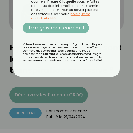
courriels, l'heure à laquelle vous le faites
ainsi que des informations sur le terminal
que vous utilisez. Pour en savoir plus sur
ces traceurs, voir notre
politique de
confidentialité
.
Je reçois mon cadeau !
Hyperhidrose : quelles sont
Votre adresse email sera utilisée par Digital Prisma Players
pour vous envoyer votre newsletter contenant des offres
commerciales personnalisées. Vous pourrez vous
désinscrire en utilisant le lien de désabonnement intégré
les causes d'une
dans la newsletter. Pour en savoir plus et exercer vos droits,
prenez connaissance de notre
Charte de Confidentialité
.
transpiration excessive ?
Découvrez les 11 menus CROQ
Par
Thomas Sanchez
BIEN-ÊTRE
Publié le
21/04/2024