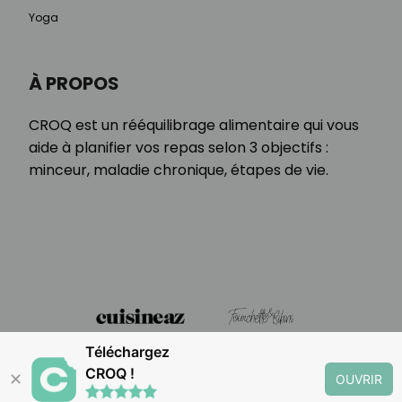
Yoga
À PROPOS
CROQ est un rééquilibrage alimentaire qui vous
aide à planifier vos repas selon 3 objectifs :
minceur, maladie chronique, étapes de vie.
Téléchargez
CROQ !
✕
OUVRIR