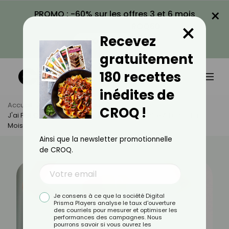
×
PROMO : -60% sur les offres 3 et 6 mois
×
avec le code CROQ60
Recevez
VOIR LA PROMO
gratuitement
180 recettes
inédites de
Accueil
Actus
Minceur
CROQ !
J'ai Fait Ce Geste Tous Les Jours Et Mon Ventre A Fondu En 1
Mois
Ainsi que la newsletter promotionnelle
de CROQ.
Je consens à ce que la société Digital
Prisma Players analyse le taux d'ouverture
des courriels pour mesurer et optimiser les
performances des campagnes. Nous
pourrons savoir si vous ouvrez les