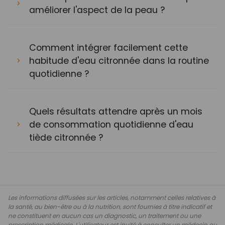
améliorer l'aspect de la peau ?
Comment intégrer facilement cette
habitude d'eau citronnée dans la routine
quotidienne ?
Quels résultats attendre après un mois
de consommation quotidienne d'eau
tiède citronnée ?
Les informations diffusées sur les articles, notamment celles relatives à
la santé, au bien-être ou à la nutrition, sont fournies à titre indicatif et
ne constituent en aucun cas un diagnostic, un traitement ou une
prescription médicale. L'utilisateur est invité à consulter un médecin ou