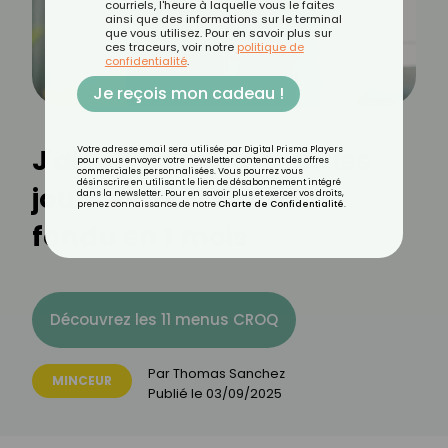
courriels, l'heure à laquelle vous le faites
ainsi que des informations sur le terminal
que vous utilisez. Pour en savoir plus sur
ces traceurs, voir notre
politique de
confidentialité
.
Je reçois mon cadeau !
J'ai fait ce geste tous les
Votre adresse email sera utilisée par Digital Prisma Players
pour vous envoyer votre newsletter contenant des offres
commerciales personnalisées. Vous pourrez vous
désinscrire en utilisant le lien de désabonnement intégré
jours et mon ventre a
dans la newsletter. Pour en savoir plus et exercer vos droits,
prenez connaissance de notre
Charte de Confidentialité
.
fondu en 1 mois
Découvrez les 11 menus CROQ
Par
Thomas Sanchez
MINCEUR
Publié le
03/09/2025