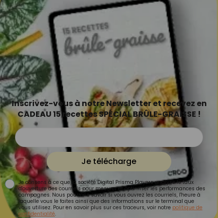
Inscrivez-vous à notre Newsletter et recevez en
CADEAU 15 recettes SPÉCIAL BRÛLE-GRAISSE !
Je télécharge
Je consens à ce que la société Digital Prisma Players analyse le taux
d'ouverture des courriels pour mesurer et optimiser les performances des
campagnes. Nous pourrons savoir si vous ouvrez les courriels, l'heure à
laquelle vous le faites ainsi que des informations sur le terminal que
vous utilisez. Pour en savoir plus sur ces traceurs, voir notre
politique de
confidentialité
.