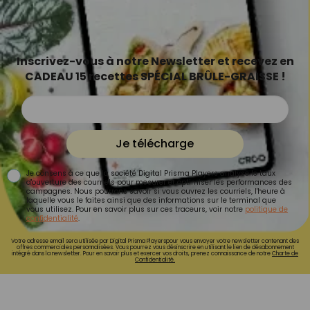
Inscrivez-vous à notre Newsletter et recevez en
CADEAU 15 recettes SPÉCIAL BRÛLE-GRAISSE !
Je télécharge
Je consens à ce que la société Digital Prisma Players analyse le taux
d'ouverture des courriels pour mesurer et optimiser les performances des
campagnes. Nous pourrons savoir si vous ouvrez les courriels, l'heure à
laquelle vous le faites ainsi que des informations sur le terminal que
vous utilisez. Pour en savoir plus sur ces traceurs, voir notre
politique de
confidentialité
.
Votre adresse email sera utilisée par Digital Prisma Playerspour vous envoyer votre newsletter contenant des
offres commerciales personnalisées. Vous pourrez vous désinscrire en utilisant le lien de désabonnement
intégré dans la newsletter. Pour en savoir plus et exercer vos droits, prenez connaissance de notre
Charte de
Confidentialité.