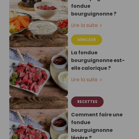
fondue
bourguignonne ?
Lire la suite
MINCEUR
La fondue
bourguignonne est-
elle calorique ?
Lire la suite
RECETTES
Comment faire une
fondue
bourguignonne
légère ?