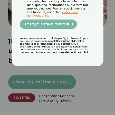
courriels, l'heure à laquelle vous le faites
ainsi que des informations sur le terminal
que vous utilisez. Pour en savoir plus sur
ces traceurs, voir notre
politique de
confidentialité
.
Je reçois mon cadeau !
10 recettes de sauces pour
Votre adresse email sera utilisée par Digital Prisma Players
pour vous envoyer votre newsletter contenant des offres
commerciales personnalisées. Vous pourrez vous
désinscrire en utilisant le lien de désabonnement intégré
une fondue
dans la newsletter. Pour en savoir plus et exercer vos droits,
prenez connaissance de notre
Charte de Confidentialité
.
bourguignonne réussie
Découvrez les 11 menus CROQ
Par
Thomas Sanchez
RECETTES
Publié le
17/04/2025