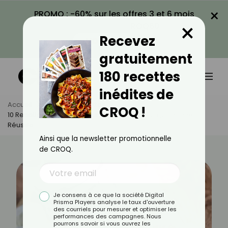
×
PROMO : -60% sur les offres 3 et 6 mois
×
avec le code CROQ60
Recevez
VOIR LA PROMO
gratuitement
180 recettes
inédites de
Accueil
Actus
Recettes
CROQ !
10 Recettes De Sauces Pour Une Fondue Bourguignonne
Réussie
Ainsi que la newsletter promotionnelle
de CROQ.
Je consens à ce que la société Digital
Prisma Players analyse le taux d'ouverture
des courriels pour mesurer et optimiser les
performances des campagnes. Nous
pourrons savoir si vous ouvrez les