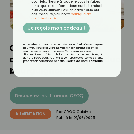
courriels, l'heure à laquelle vous le faites
ainsi que des informations sur le terminal
que vous utilisez. Pour en savoir plus sur
ces traceurs, voir notre
politique de
confidentialité
.
Je reçois mon cadeau !
Quels légumes pour
Votre adresse email sera utilisée par Digital Prisma Players
pour vous envoyer votre newsletter contenant des offres
commerciales personnalisées. Vous pourrez vous
désinscrire en utilisant le lien de désabonnement intégré
accompagner une fondue
dans la newsletter. Pour en savoir plus et exercer vos droits,
prenez connaissance de notre
Charte de Confidentialité
.
bourguignonne ?
Découvrez les 11 menus CROQ
Par
CROQ Cuisine
ALIMENTATION
Publié le
21/06/2025