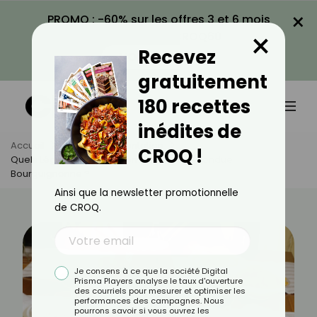
×
PROMO : -60% sur les offres 3 et 6 mois
×
avec le code CROQ60
Recevez
VOIR LA PROMO
gratuitement
180 recettes
inédites de
Accueil
Actus
Alimentation
CROQ !
Quels Légumes Pour Accompagner Une Fondue
Bourguignonne ?
Ainsi que la newsletter promotionnelle
de CROQ.
Je consens à ce que la société Digital
Prisma Players analyse le taux d'ouverture
des courriels pour mesurer et optimiser les
performances des campagnes. Nous
pourrons savoir si vous ouvrez les