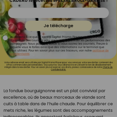
CADEAU 15 recettes SPÉCIAL BRÛLE-GRAISSE !
Je télécharge
Je consens à ce que la société Digital Prisma Players analyse le taux
d'ouverture des courriels pour mesurer et optimiser les performances des
campagnes. Nous pourrons savoir si vous ouvrez les courriels, l'heure à
laquelle vous le faites ainsi que des informations sur le terminal que
vous utilisez. Pour en savoir plus sur ces traceurs, voir notre
politique de
confidentialité
.
Votre adresse email sera utilisée par Digital Prisma Playerspour vous envoyer votre newsletter contenant des
offres commerciales personnalisées. Vous pourrez vous désinscrire en utilisant le lien de désabonnement
intégré dans la newsletter. Pour en savoir plus et exercer vos droits, prenez connaissance de notre
Charte de
Confidentialité.
La fondue bourguignonne est un plat convivial par
excellence, où de beaux morceaux de viande sont
cuits à table dans de l’huile chaude. Pour équilibrer ce
mets riche, les légumes sont des accompagnements
indispensables. Ils apportent fraîcheur, croquant,