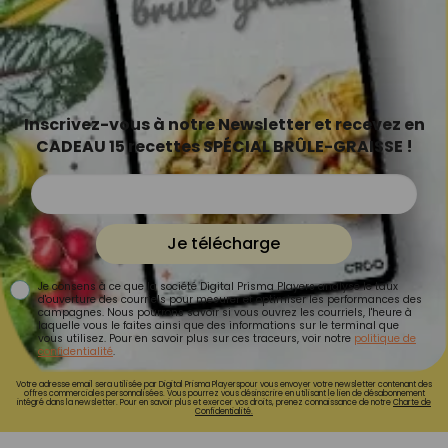
Inscrivez-vous à notre Newsletter et recevez en
CADEAU 15 recettes SPÉCIAL BRÛLE-GRAISSE !
Je télécharge
Je consens à ce que la société Digital Prisma Players analyse le taux
d'ouverture des courriels pour mesurer et optimiser les performances des
campagnes. Nous pourrons savoir si vous ouvrez les courriels, l'heure à
laquelle vous le faites ainsi que des informations sur le terminal que
vous utilisez. Pour en savoir plus sur ces traceurs, voir notre
politique de
confidentialité
.
Votre adresse email sera utilisée par Digital Prisma Playerspour vous envoyer votre newsletter contenant des
offres commerciales personnalisées. Vous pourrez vous désinscrire en utilisant le lien de désabonnement
intégré dans la newsletter. Pour en savoir plus et exercer vos droits, prenez connaissance de notre
Charte de
Confidentialité.