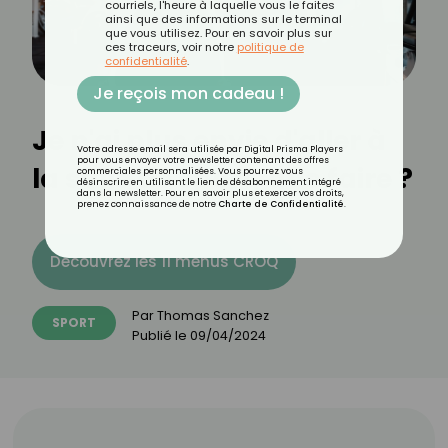
courriels, l'heure à laquelle vous le faites
ainsi que des informations sur le terminal
que vous utilisez. Pour en savoir plus sur
ces traceurs, voir notre
politique de
confidentialité
.
Je reçois mon cadeau !
Je n'ai plus envie d'aller à
Votre adresse email sera utilisée par Digital Prisma Players
pour vous envoyer votre newsletter contenant des offres
la salle de sport, que faire ?
commerciales personnalisées. Vous pourrez vous
désinscrire en utilisant le lien de désabonnement intégré
dans la newsletter. Pour en savoir plus et exercer vos droits,
prenez connaissance de notre
Charte de Confidentialité
.
Découvrez les 11 menus CROQ
Par
Thomas Sanchez
SPORT
Publié le
09/04/2024