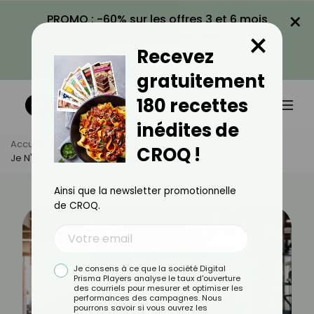
×
PROMO : -60% sur les offres 3 et 6 mois
×
avec le code CROQ60
Recevez
VOIR LA PROMO
gratuitement
180 recettes
inédites de
Accueil
Actus
Sport
CROQ !
Je N'ai Plus Envie D'aller À La Salle De Sport, Que Faire ?
Ainsi que la newsletter promotionnelle
de CROQ.
Je consens à ce que la société Digital
Prisma Players analyse le taux d'ouverture
des courriels pour mesurer et optimiser les
performances des campagnes. Nous
pourrons savoir si vous ouvrez les