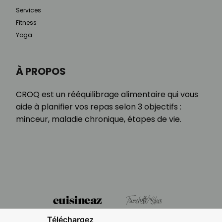
Services
Fitness
Yoga
À PROPOS
CROQ est un rééquilibrage alimentaire qui vous
aide à planifier vos repas selon 3 objectifs :
minceur, maladie chronique, étapes de vie.
Téléchargez