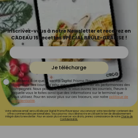
Inscrivez-vous à notre Newsletter et recevez en
CADEAU 15 recettes SPÉCIAL BRÛLE-GRAISSE !
Je télécharge
Je consens à ce que la société Digital Prisma Players analyse le taux
d'ouverture des courriels pour mesurer et optimiser les performances des
campagnes. Nous pourrons savoir si vous ouvrez les courriels, l'heure à
laquelle vous le faites ainsi que des informations sur le terminal que
vous utilisez. Pour en savoir plus sur ces traceurs, voir notre
politique de
confidentialité
.
Votre adresse email sera utilisée par Digital Prisma Playerspour vous envoyer votre newsletter contenant des
offres commerciales personnalisées. Vous pourrez vous désinscrire en utilisant le lien de désabonnement
intégré dans la newsletter. Pour en savoir plus et exercer vos droits, prenez connaissance de notre
Charte de
Confidentialité.