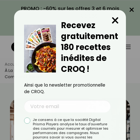
×
PROMO : -60% sur les offres 3 et 6 mois
×
avec le code CROQ60
Recevez
VOIR LA PROMO
gratuitement
180 recettes
inédites de
Accueil
Actus
Sport
CROQ !
À La Salle De Sport : L’erreur Que 98 % Des Femmes Font (et
Comment L’éviter)
Ainsi que la newsletter promotionnelle
de CROQ.
Je consens à ce que la société Digital
Prisma Players analyse le taux d'ouverture
des courriels pour mesurer et optimiser les
performances des campagnes. Nous
pourrons savoir si vous ouvrez les