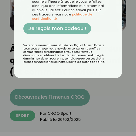
courriels, l'heure à laquelle vous le faites
ainsi que des informations sur le terminal
que vous utilisez. Pour en savoir plus sur
ces traceurs, voir notre
politique de
confidentialité
.
Je reçois mon cadeau !
À la salle de sport : l’erreur
Votre adresse email sera utilisée par Digital Prisma Players
pour vous envoyer votre newsletter contenant des offres
commerciales personnalisées. Vous pourrez vous
désinscrire en utilisant le lien de désabonnement intégré
que 98 % des femmes font
dans la newsletter. Pour en savoir plus et exercer vos droits,
prenez connaissance de notre
Charte de Confidentialité
.
(et comment l’éviter)
Découvrez les 11 menus CROQ
Par
CROQ Sport
SPORT
Publié le
26/02/2025