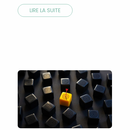
LIRE LA SUITE
Recevez gratuitemen
recettes inédites de
!
Ainsi que la newsletter promotio