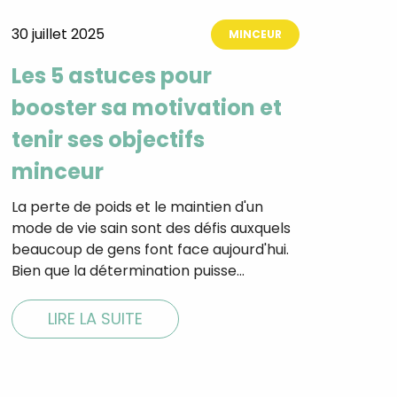
30 juillet 2025
MINCEUR
Les 5 astuces pour
tal
booster sa motivation et
verture
iser les
tenir ses objectifs
us
urriels,
minceur
i que
e vous
La perte de poids et le maintien d'un
traceurs,
é
.
mode de vie sain sont des défis auxquels
beaucoup de gens font face aujourd'hui.
Bien que la détermination puisse…
rs pour vous
LIRE LA SUITE
es
t le lien de
r plus et
de