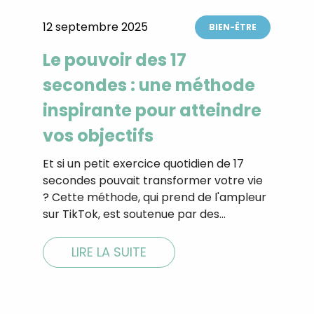
CROQ.
12 septembre 2025
BIEN-ÊTRE
Le pouvoir des 17
Je consens à ce que la société Digi
secondes : une méthode
Prisma Players analyse le taux d'ou
des courriels pour mesurer et optim
inspirante pour atteindre
performances des campagnes. No
pourrons savoir si vous ouvrez les co
vos objectifs
l'heure à laquelle vous le faites ains
des informations sur le terminal qu
Et si un petit exercice quotidien de 17
utilisez. Pour en savoir plus sur ces 
voir notre
politique de confidentialit
secondes pouvait transformer votre vie
? Cette méthode, qui prend de l'ampleur
Je reçois mon cadeau !
sur TikTok, est soutenue par des…
Votre adresse email sera utilisée par Digital Prisma Playe
LIRE LA SUITE
envoyer votre newsletter contenant des offres commercial
personnalisées. Vous pourrez vous désinscrire en utilisan
désabonnement intégré dans la newsletter. Pour en savoi
exercer vos droits, prenez connaissance de notre
Charte 
Confidentialité
.