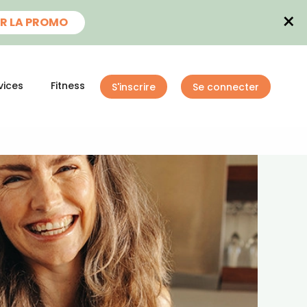
×
R LA PROMO
vices
Fitness
S'inscrire
Se connecter