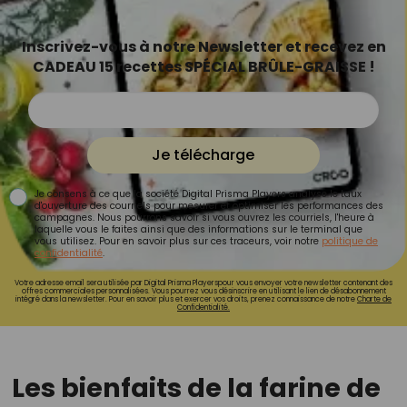
Inscrivez-vous à notre Newsletter et recevez en
CADEAU 15 recettes SPÉCIAL BRÛLE-GRAISSE !
Je télécharge
Je consens à ce que la société Digital Prisma Players analyse le taux
d'ouverture des courriels pour mesurer et optimiser les performances des
campagnes. Nous pourrons savoir si vous ouvrez les courriels, l'heure à
laquelle vous le faites ainsi que des informations sur le terminal que
vous utilisez. Pour en savoir plus sur ces traceurs, voir notre
politique de
confidentialité
.
Votre adresse email sera utilisée par Digital Prisma Playerspour vous envoyer votre newsletter contenant des
offres commerciales personnalisées. Vous pourrez vous désinscrire en utilisant le lien de désabonnement
intégré dans la newsletter. Pour en savoir plus et exercer vos droits, prenez connaissance de notre
Charte de
Confidentialité.
Les bienfaits de la farine de