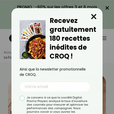
×
PROMO : -60% sur les offres 3 et 6 mois
×
avec le code CROQ60
Recevez
VOIR LA PROMO
gratuitement
180 recettes
inédites de
Accueil
Actus
Alimentation
CROQ !
La Farine De Riz : Bienfaits, Calories Et Utilisation En Cuisine
Ainsi que la newsletter promotionnelle
de CROQ.
Je consens à ce que la société Digital
Prisma Players analyse le taux d'ouverture
des courriels pour mesurer et optimiser les
performances des campagnes. Nous
pourrons savoir si vous ouvrez les