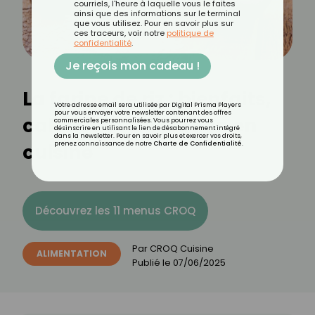
courriels, l'heure à laquelle vous le faites
ainsi que des informations sur le terminal
que vous utilisez. Pour en savoir plus sur
ces traceurs, voir notre
politique de
confidentialité
.
Je reçois mon cadeau !
La farine de riz : bienfaits,
Votre adresse email sera utilisée par Digital Prisma Players
pour vous envoyer votre newsletter contenant des offres
calories et utilisation en
commerciales personnalisées. Vous pourrez vous
désinscrire en utilisant le lien de désabonnement intégré
dans la newsletter. Pour en savoir plus et exercer vos droits,
cuisine
prenez connaissance de notre
Charte de Confidentialité
.
Découvrez les 11 menus CROQ
Par
CROQ Cuisine
ALIMENTATION
Publié le
07/06/2025