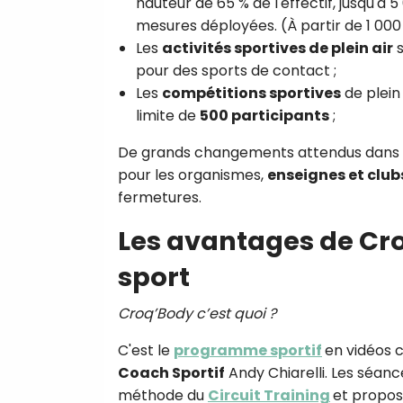
hauteur de 65 % de l'effectif, jusqu'à
mesures déployées. (À partir de 1 000 
Les
activités sportives de plein air
s
pour des sports de contact ;
Les
compétitions sportives
de plein 
limite de
500 participants
;
De grands changements attendus dans
pour les organismes,
enseignes et club
fermetures.
Les avantages de Cro
sport
Croq’Body c’est quoi ?
C'est le
programme sportif
en vidéos 
Coach Sportif
Andy Chiarelli. Les séanc
méthode du
Circuit Training
et propos