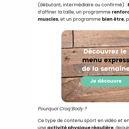
(débutant, intermédiaire ou confirmé) :
d’affiner la taille, un programme
renfor
muscles
, et un programme
bien être
, 
Pourquoi Croq’Body ?
Ce type de contenu sport en vidéo et en
une
activité physique régulière
, depu