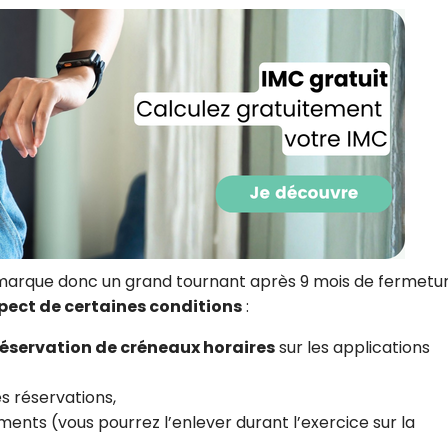
CROQ.
Je consens à ce que la société Digi
Prisma Players analyse le taux d'ou
des courriels pour mesurer et optim
performances des campagnes. No
pourrons savoir si vous ouvrez les co
l'heure à laquelle vous le faites ains
des informations sur le terminal qu
utilisez. Pour en savoir plus sur ces 
voir notre
politique de confidentialit
arque donc un grand tournant après 9 mois de fermetur
Je reçois mon cadeau !
spect de certaines conditions
:
éservation de créneaux horaires
sur les applications
Votre adresse email sera utilisée par Digital Prisma Playe
envoyer votre newsletter contenant des offres commercial
personnalisées. Vous pourrez vous désinscrire en utilisan
désabonnement intégré dans la newsletter. Pour en savoi
es réservations,
exercer vos droits, prenez connaissance de notre
Charte 
Confidentialité
.
ents (vous pourrez l’enlever durant l’exercice sur la