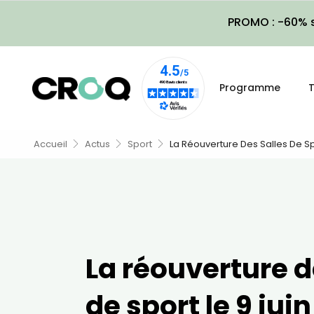
PROMO : -60% s
Programme
T
Accueil
Actus
Sport
La Réouverture Des Salles De Sp
La réouverture d
de sport le 9 juin