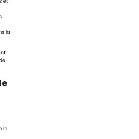
s et
s
s la
ant
 de
de
n la