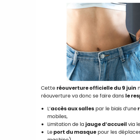
Cette
réouverture officielle du 9 juin
m
réouverture va donc se faire dans
le re
L’
accès aux salles
par le biais d’une
r
mobiles,
Limitation de la
jauge d’accueil
via l
Le
port du masque
pour les déplacem
machine),