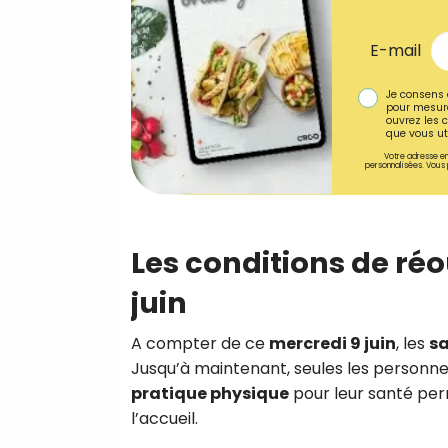
E-mail
Je consens 
pour mesure
ouvrez les c
que vous uti
Votre adresse em
personnalisées. Vous 
Les conditions de réo
juin
A compter de ce
mercredi 9 juin
, les
sa
Jusqu’à maintenant, seules les personn
pratique physique
pour leur santé per
l’accueil.