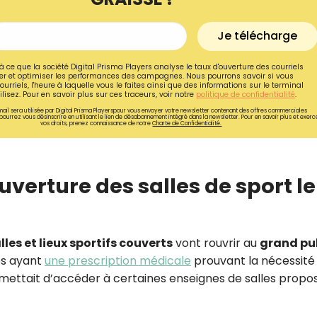
Je télécharge
à ce que la société Digital Prisma Players analyse le taux d'ouverture des courriels
r et optimiser les performances des campagnes. Nous pourrons savoir si vous
ourriels, l'heure à laquelle vous le faites ainsi que des informations sur le terminal
lisez. Pour en savoir plus sur ces traceurs, voir notre
politique de confidentialité
.
ail sera utilisée par Digital Prisma Playerspour vous envoyer votre newsletter contenant des offres commerciales
pourrez vous désinscrire en utilisant le lien de désabonnement intégré dans la newsletter. Pour en savoir plus et exerc
vos droits, prenez connaissance de notre
Charte de Confidentialité.
uverture des salles de sport le
Recevez gratuitemen
lles et lieux sportifs couverts
vont rouvrir au
grand pu
recettes inédites de
es ayant
une prescription médicale
prouvant la nécessité 
mettait d’accéder à certaines enseignes de salles propo
!
Ainsi que la newsletter promotio