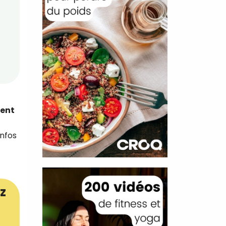
rent
infos
z