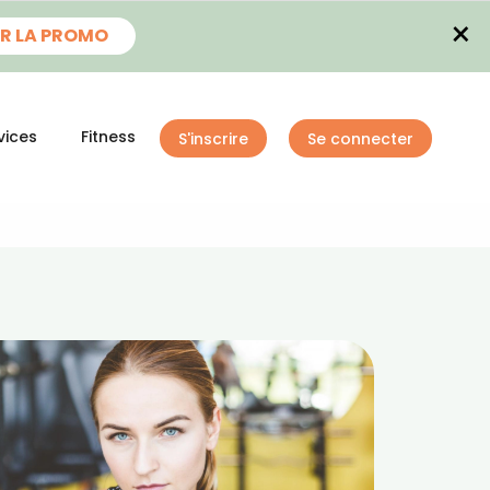
×
R LA PROMO
vices
Fitness
S'inscrire
Se connecter