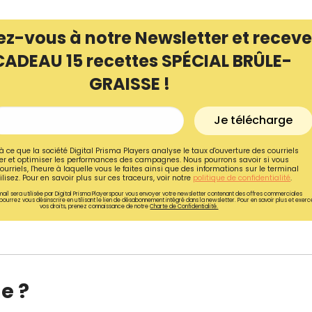
ez-vous à notre Newsletter et receve
CADEAU 15 recettes SPÉCIAL BRÛLE-
GRAISSE !
Je télécharge
à ce que la société Digital Prisma Players analyse le taux d'ouverture des courriels
r et optimiser les performances des campagnes. Nous pourrons savoir si vous
ourriels, l'heure à laquelle vous le faites ainsi que des informations sur le terminal
lisez. Pour en savoir plus sur ces traceurs, voir notre
politique de confidentialité
.
ail sera utilisée par Digital Prisma Playerspour vous envoyer votre newsletter contenant des offres commerciales
pourrez vous désinscrire en utilisant le lien de désabonnement intégré dans la newsletter. Pour en savoir plus et exerc
vos droits, prenez connaissance de notre
Charte de Confidentialité.
Recevez gratuitemen
recettes inédites de
!
ne ?
Ainsi que la newsletter promotio