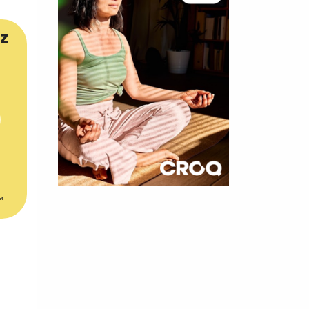
z
×
er
t 180
 CROQ
nnelle de