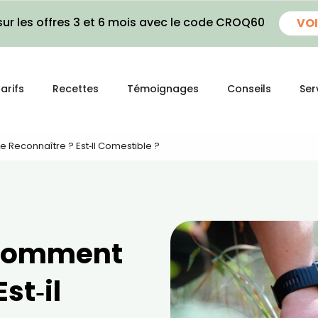
ur les offres 3 et 6 mois avec le code CROQ60
VOI
arifs
Recettes
Témoignages
Conseils
Ser
e Reconnaître ? Est‑il Comestible ?
: comment
st‑il