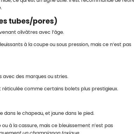
ide, ce qui est un signe utile. Il est recommandé de retir
e.
es tubes/pores)
venant olivâtres avec l’âge.
uissants à la coupe ou sous pression, mais ce n’est pas
is avec des marques ou stries.
 réticulée comme certains bolets plus prestigieux.
e dans le chapeau, et jaune dans le pied.
e ou à la cassure, mais ce bleuissement n’est pas
tiquement un champignon toxique
.