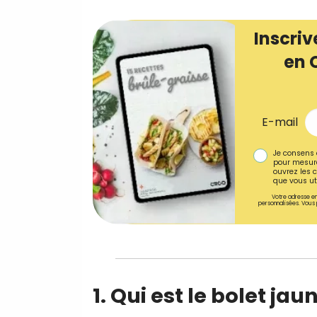
Inscriv
en 
E-mail
Je consens 
pour mesure
ouvrez les c
que vous uti
Votre adresse em
personnalisées. Vous 
1. Qui est le bolet jau