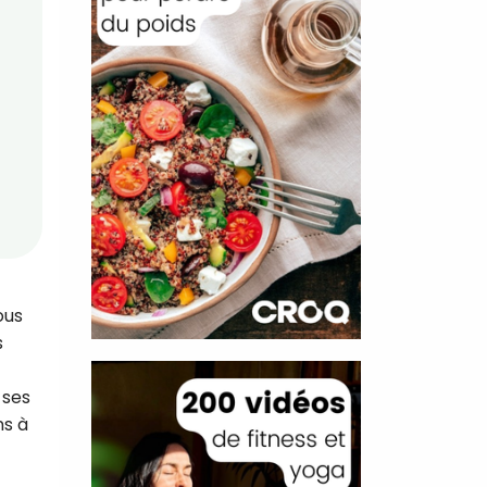
ous
s
 ses
ns à