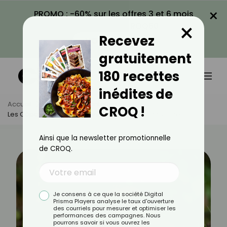
×
PROMO : -60% sur les offres 3 et 6 mois
×
avec le code CROQ60
Recevez
VOIR LA PROMO
gratuitement
180 recettes
inédites de
Accueil
Actus
Alimentation
CROQ !
Les Cèpes : Bienfaits, Calories Et Utilisation En Cuisine
Ainsi que la newsletter promotionnelle
de CROQ.
Je consens à ce que la société Digital
Prisma Players analyse le taux d'ouverture
des courriels pour mesurer et optimiser les
performances des campagnes. Nous
pourrons savoir si vous ouvrez les