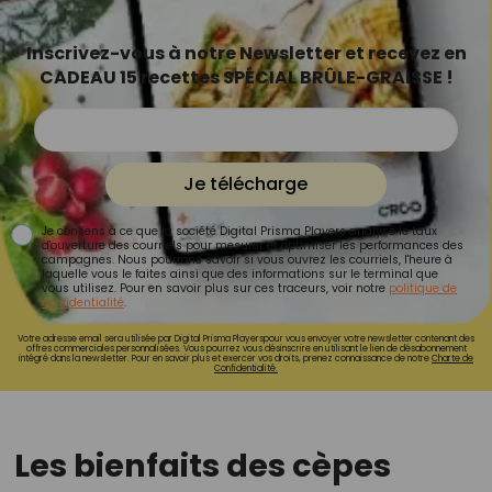
Inscrivez-vous à notre Newsletter et recevez en
CADEAU 15 recettes SPÉCIAL BRÛLE-GRAISSE !
Je télécharge
Je consens à ce que la société Digital Prisma Players analyse le taux
d'ouverture des courriels pour mesurer et optimiser les performances des
campagnes. Nous pourrons savoir si vous ouvrez les courriels, l'heure à
laquelle vous le faites ainsi que des informations sur le terminal que
vous utilisez. Pour en savoir plus sur ces traceurs, voir notre
politique de
confidentialité
.
Votre adresse email sera utilisée par Digital Prisma Playerspour vous envoyer votre newsletter contenant des
offres commerciales personnalisées. Vous pourrez vous désinscrire en utilisant le lien de désabonnement
intégré dans la newsletter. Pour en savoir plus et exercer vos droits, prenez connaissance de notre
Charte de
Confidentialité.
Les bienfaits des cèpes