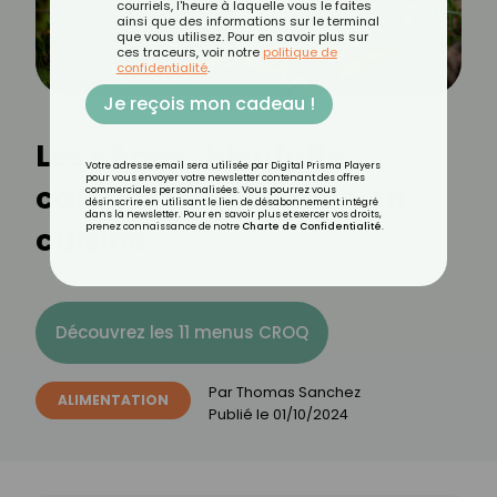
courriels, l'heure à laquelle vous le faites
ainsi que des informations sur le terminal
que vous utilisez. Pour en savoir plus sur
ces traceurs, voir notre
politique de
confidentialité
.
Je reçois mon cadeau !
Les cèpes : bienfaits,
Votre adresse email sera utilisée par Digital Prisma Players
pour vous envoyer votre newsletter contenant des offres
calories et utilisation en
commerciales personnalisées. Vous pourrez vous
désinscrire en utilisant le lien de désabonnement intégré
dans la newsletter. Pour en savoir plus et exercer vos droits,
cuisine
prenez connaissance de notre
Charte de Confidentialité
.
Découvrez les 11 menus CROQ
Par
Thomas Sanchez
ALIMENTATION
Publié le
01/10/2024